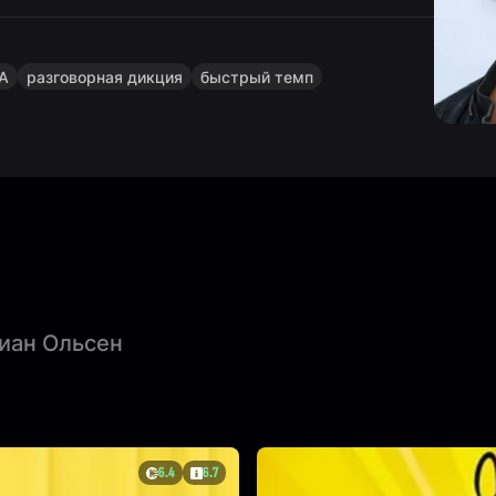
ША
разговорная дикция
быстрый темп
иан Ольсен
6.4
6.7