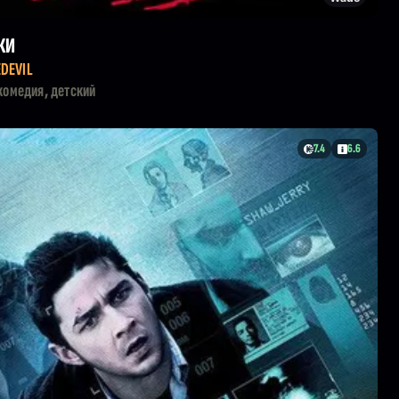
КИ
DEVIL
комедия, детский
7.4
6.6