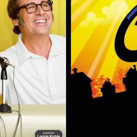
в роли
Lornie Kuhle