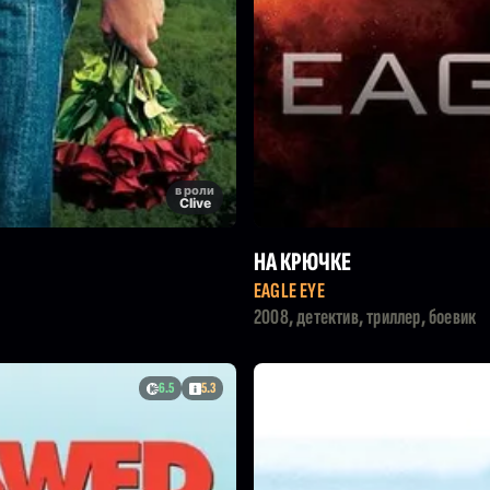
в роли
Clive
НА КРЮЧКЕ
EAGLE EYE
2008, детектив, триллер, боевик
6.5
5.3