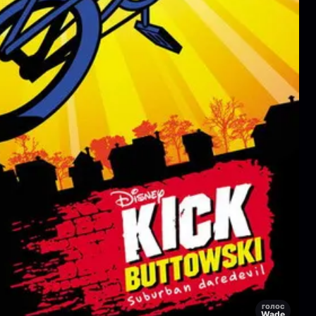
голос
Wade