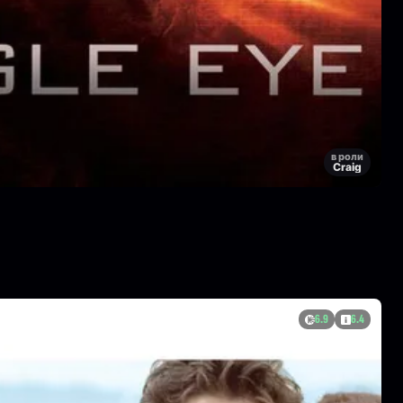
в роли
Craig
6.9
6.4