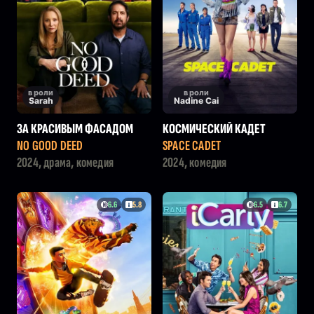
в роли
в роли
Sarah
Nadine Cai
ЗА КРАСИВЫМ ФАСАДОМ
КОСМИЧЕСКИЙ КАДЕТ
NO GOOD DEED
SPACE CADET
2024, драма, комедия
2024, комедия
6.6
5.8
6.5
6.7