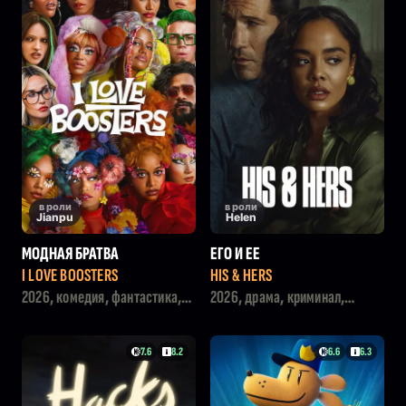
в роли
в роли
Jianpu
Helen
МОДНАЯ БРАТВА
ЕГО И ЕЕ
I LOVE BOOSTERS
HIS & HERS
2026, комедия, фантастика,
2026, драма, криминал,
криминал
детектив
7.6
8.2
6.6
6.3