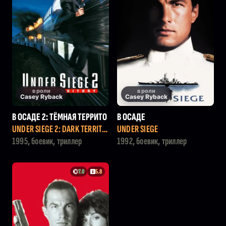
в роли
в роли
Casey Ryback
Casey Ryback
В ОСАДЕ 2: ТЁМНАЯ ТЕРРИТО
В ОСАДЕ
РИЯ
UNDER SIEGE 2: DARK TERRITO
UNDER SIEGE
RY
1995, боевик, триллер
1992, боевик, триллер
7.0
5.8