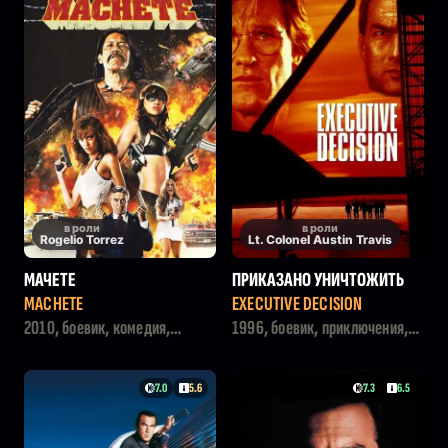
в роли
в роли
Rogelio Torrez
Lt. Colonel Austin Travis
МАЧЕТЕ
ПРИКАЗАНО УНИЧТОЖИТЬ
MACHETE
EXECUTIVE DECISION
2010, боевик, комедия,
1996, боевик, приключения,
триллер
драма, триллер
7.0
5.6
7.3
6.5