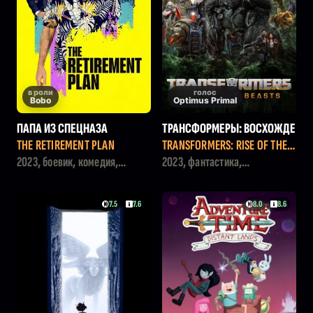
в роли
голос
Bobo
Optimus Primal
ПАПА ИЗ СПЕЦНАЗА
ТРАНСФОРМЕРЫ: ВОСХОЖДЕ
НИЕ ЗВЕРОБОТОВ
THE RETIREMENT PLAN
TRANSFORMERS: RISE OF THE B
EASTS
2023, боевик, комедия,
2023, фантастика,
криминал
приключения, боевик
7.5
7.6
8.0
8.6