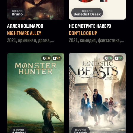
в роли
в роли
Bruno
Benedict Drask
АЛЛЕЯ КОШМАРОВ
НЕ СМОТРИТЕ НАВЕРХ
NIGHTMARE ALLEY
DON'T LOOK UP
2021, криминал, драма,
2021, комедия, фантастика,
триллер
драма
5.8
5.2
7.6
7.2
в роли
в роли
Admiral
Gnarlak