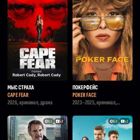
голос
Robert Cady, Robert Cady
МЫС СТРАХА
ПОКЕРФЕЙС
CAPE FEAR
POKER FACE
2026, криминал, драма
2023–2025, криминал,
детектив
6.1
5.2
6.3
6.2