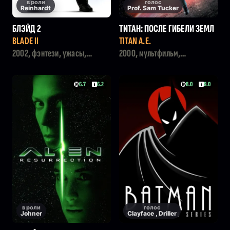
в роли
голос
Reinhardt
Prof. Sam Tucker
БЛЭЙД 2
ТИТАН: ПОСЛЕ ГИБЕЛИ ЗЕМЛ
И
BLADE II
TITAN A.E.
2002, фэнтези, ужасы,
2000, мультфильм,
боевик, триллер
фантастика, приключения,
семейный, боевик
6.7
6.2
8.0
9.0
в роли
голос
Johner
Clayface , Driller