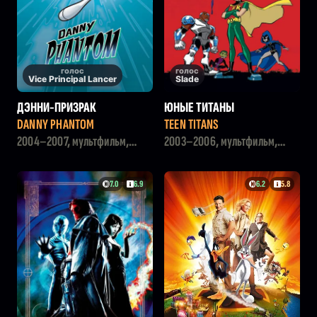
голос
голос
Vice Principal Lancer
Slade
ДЭННИ-ПРИЗРАК
ЮНЫЕ ТИТАНЫ
DANNY PHANTOM
TEEN TITANS
2004–2007, мультфильм,
2003–2006, мультфильм,
комедия, фэнтези, боевик
боевик, фэнтези
7.0
6.9
6.2
5.8