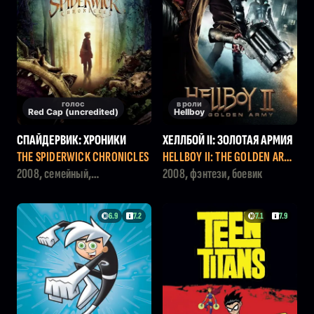
голос
в роли
Red Cap (uncredited)
Hellboy
СПАЙДЕРВИК: ХРОНИКИ
ХЕЛЛБОЙ II: ЗОЛОТАЯ АРМИЯ
THE SPIDERWICK CHRONICLES
HELLBOY II: THE GOLDEN ARM
Y
2008, семейный,
2008, фэнтези, боевик
приключения, фэнтези, драма
6.9
7.2
7.1
7.9