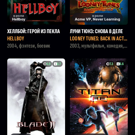
в роли
в роли
Hellboy
Acme VP, Never Learning
ХЕЛЛБОЙ: ГЕРОЙ ИЗ ПЕКЛА
ЛУНИ ТЮНЗ: СНОВА В ДЕЛЕ
HELLBOY
LOONEY TUNES: BACK IN ACTI
ON
2004, фэнтези, боевик
2003, мультфильм, комедия,
семейный
6.9
6.7
7.3
6.6