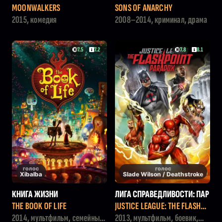
MOONWALKERS
SONS OF ANARCHY
2015, комедия
2008–2014, криминал, драма
7.5
7.2
7.8
8.1
голос
голос
Xibalba
Slade Wilson / Deathstroke
КНИГА ЖИЗНИ
ЛИГА СПРАВЕДЛИВОСТИ: ПАР
АДОКС ИСТОЧНИКА КОНФЛИ
THE BOOK OF LIFE
JUSTICE LEAGUE: THE FLASHPO
КТА
INT PARADOX
2014, мультфильм, семейный,
2013, мультфильм, боевик,