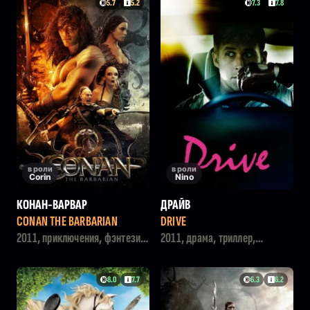
5.7
5.2
7.3
7.8
в роли
в роли
Corin
Nino
КОНАН-ВАРВАР
ДРАЙВ
CONAN THE BARBARIAN
DRIVE
2011, приключения, фэнтези,
2011, драма, триллер,
боевик
криминал
8.0
7.7
6.3
6.2