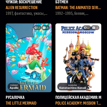
ЧУЖОЙ: ВОСКРЕШЕНИЕ
БЭТМЕН
ALIEN RESURRECTION
BATMAN: THE ANIMATED SERIE
S
1997, фантастика, ужасы,
1992–1995, боевик,
боевик
мультфильм, драма, детектив
7.3
6.8
5.2
3.5
голос
в роли
Apollo
Konstantine Konali
РУСАЛОЧКА
ПОЛИЦЕЙСКАЯ АКАДЕМИЯ: М
ИССИЯ В МОСКВЕ
THE LITTLE MERMAID
POLICE ACADEMY: MISSION TO