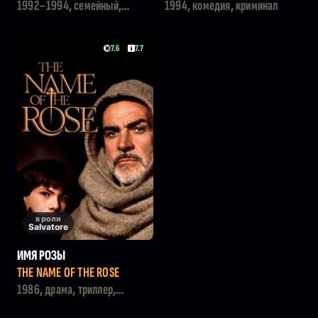
MOSCOW
1992–1994, семейный,
1994, комедия, криминал
мультфильм, детский,
фэнтези
7.6
7.7
в роли
Salvatore
ИМЯ РОЗЫ
THE NAME OF THE ROSE
1986, драма, триллер,
детектив