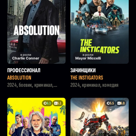
в роли
в роли
Charlie Conner
Mayor Miccelli
ПРОФЕССИОНАЛ
ЗАЧИНЩИКИ
ABSOLUTION
THE INSTIGATORS
2024, боевик, криминал,
2024, криминал, комедия
триллер, детектив
6.3
5.1
5.5
6.0