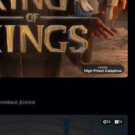
голос
High Priest Caiaphas
семейный, фэнтези
7.4
7.4