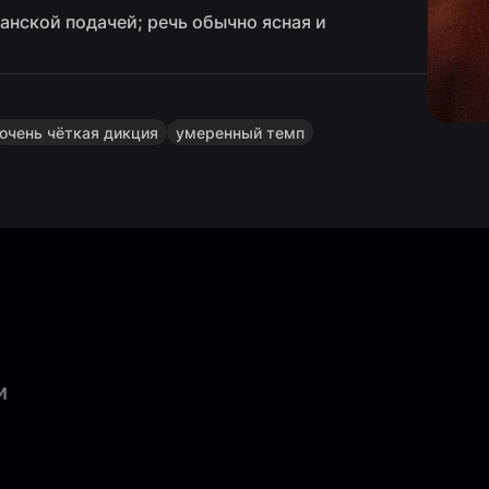
танской подачей; речь обычно ясная и
очень чёткая дикция
умеренный темп
и