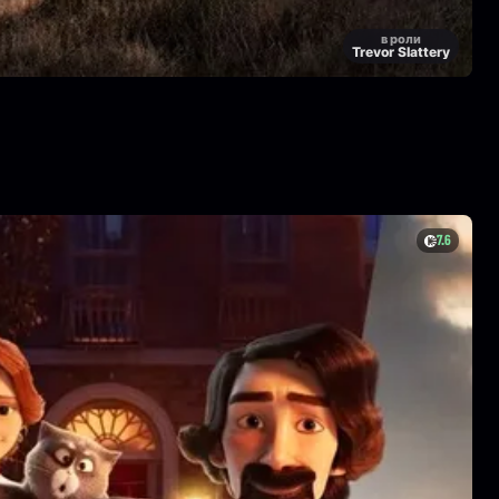
в роли
Trevor Slattery
7.6