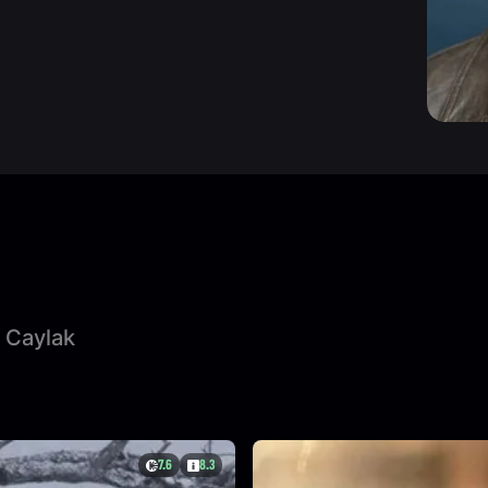
 Caylak
7.6
8.3