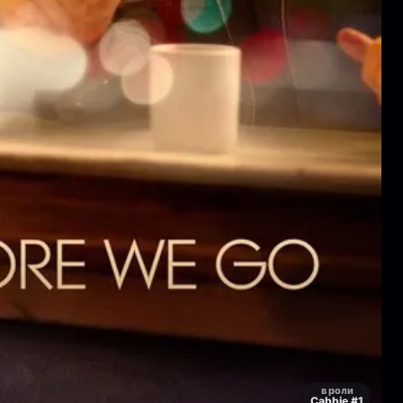
в роли
Cabbie #1