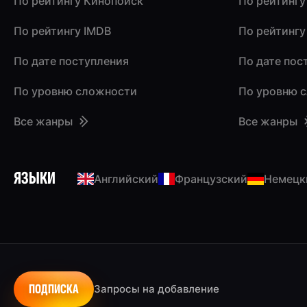
По рейтингу Кинопоиск
По рейтингу
По рейтингу IMDB
По рейтингу
По дате поступления
По дате пос
По уровню сложности
По уровню 
Все жанры
Все жанры
ЯЗЫКИ
Английский
Французский
Немецк
ПОДПИСКА
Запросы на добавление