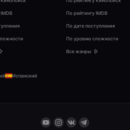
 Кинопоиск
По рейтингу Кинопоиск
 IMDB
По рейтингу IMDB
тупления
По дате поступления
сложности
По уровню сложности
Все жанры
ий
Испанский