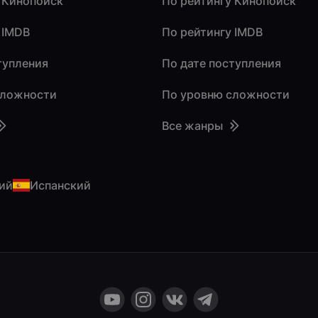
 Кинопоиск
По рейтингу Кинопоиск
 IMDB
По рейтингу IMDB
тупления
По дате поступления
сложности
По уровню сложности
Все жанры
ий
Испанский