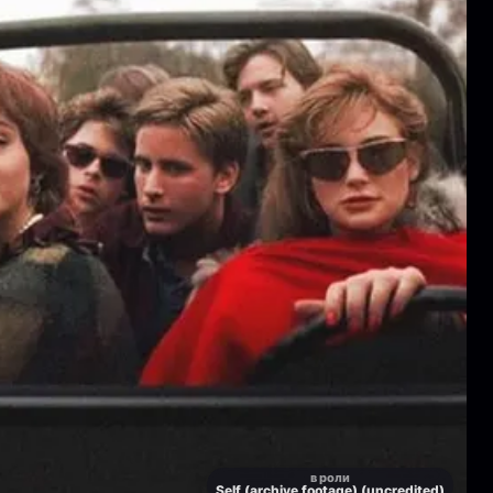
в роли
Self (archive footage) (uncredited)