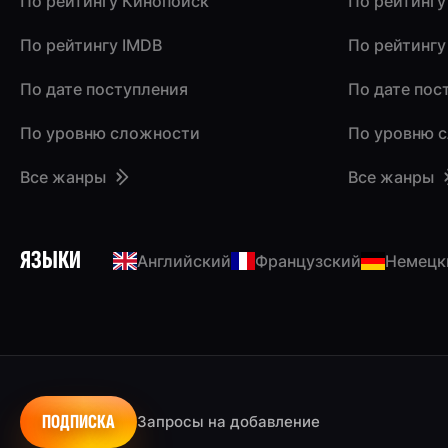
По рейтингу Кинопоиск
По рейтингу
По рейтингу IMDB
По рейтингу
По дате поступления
По дате пос
По уровню сложности
По уровню 
Все жанры
Все жанры
ЯЗЫКИ
Английский
Французский
Немецк
ПОДПИСКА
Запросы на добавление