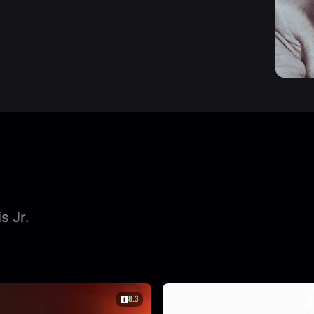
 Jr.
8.3