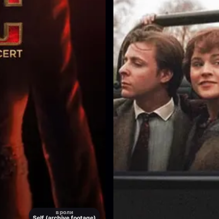
в роли
Self (archive footage)