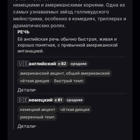
немецкими и американскими корнями. Одна из
самых узнаваемых звёзд голливудского
мейнстрима, особенно в комедиях, триллерах и
драматических ролях.
РЕЧЬ
Её английская речь обычно быстрая, живая и
хорошо понятная, с привычной американской
интонацией.
🇺🇸
английский
с B2
средняя
американский акцент, общий американский
чёткая дикция
быстрый темп
Детали
🇩🇪
немецкий
с B1
средняя
немецкий акцент
чёткая дикция
умеренный темп
Детали