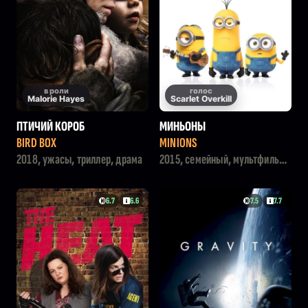
в роли
голос
Malorie Hayes
Scarlet Overkill
ПТИЧИЙ КОРОБ
МИНЬОНЫ
BIRD BOX
MINIONS
2018, ужасы, триллер, драма
2015, семейный, мультфильм,
приключения, комедия
6.7
6.6
7.5
7.7