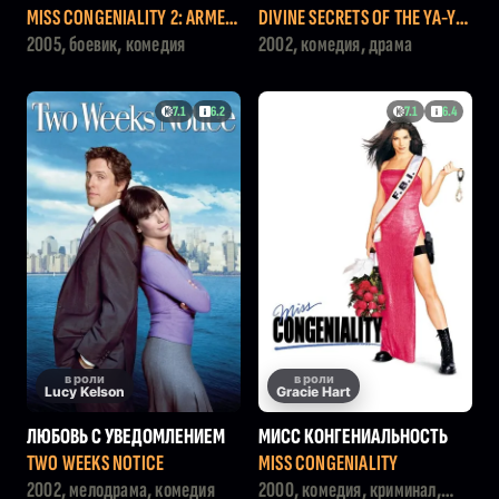
ПРЕКРАСНА И ОПАСНА
ТРИЧЕК Я-Я
MISS CONGENIALITY 2: ARMED
DIVINE SECRETS OF THE YA-YA
AND FABULOUS
SISTERHOOD
2005, боевик, комедия
2002, комедия, драма
7.1
6.2
7.1
6.4
в роли
в роли
Lucy Kelson
Gracie Hart
ЛЮБОВЬ С УВЕДОМЛЕНИЕМ
МИСС КОНГЕНИАЛЬНОСТЬ
TWO WEEKS NOTICE
MISS CONGENIALITY
2002, мелодрама, комедия
2000, комедия, криминал,