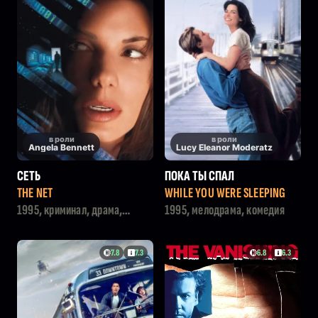
в роли
в роли
Angela Bennett
Lucy Eleanor Moderatz
СЕТЬ
ПОКА ТЫ СПАЛ
THE NET
WHILE YOU WERE SLEEPING
1995, криминал, драма,
1995, мелодрама, комедия
детектив, триллер, боевик
7.8
7.3
6.8
6.3