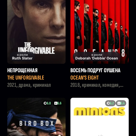
в роли
в роли
Ruth Slater
Deborah 'Debbie' Ocean
НЕПРОЩЕННАЯ
ВОСЕМЬ ПОДРУГ ОУШЕНА
THE UNFORGIVABLE
OCEAN'S EIGHT
2021, драма, криминал
2018, криминал, комедия,
боевик
6.8
6.6
6.2
6.4