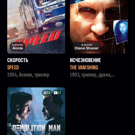
в роли
в роли
Annie
Diane Shaver
СКОРОСТЬ
ИСЧЕЗНОВЕНИЕ
SPEED
THE VANISHING
1994, боевик, триллер
1993, триллер, драма,
детектив, ужасы
7.5
6.7