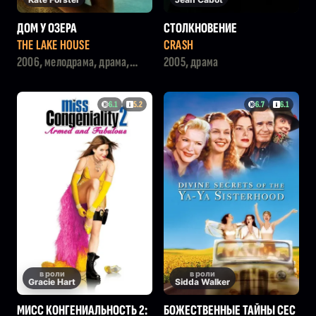
ДОМ У ОЗЕРА
СТОЛКНОВЕНИЕ
THE LAKE HOUSE
CRASH
2006, мелодрама, драма,
2005, драма
фэнтези
6.1
5.2
6.7
6.1
в роли
в роли
Gracie Hart
Sidda Walker
МИСС КОНГЕНИАЛЬНОСТЬ 2:
БОЖЕСТВЕННЫЕ ТАЙНЫ СЕС