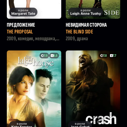
в роли
в роли
Margaret Tate
Leigh Anne Tuohy
ПРЕДЛОЖЕНИЕ
НЕВИДИМАЯ СТОРОНА
THE PROPOSAL
THE BLIND SIDE
2009, комедия, мелодрама,
2009, драма
драма
7.9
6.8
7.8
7.7
в роли
в роли
Kate Forster
Jean Cabot