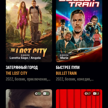
в роли
в роли
Loretta Sage / Angela
Maria
ЗАТЕРЯННЫЙ ГОРОД
БЫСТРЕЕ ПУЛИ
THE LOST CITY
BULLET TRAIN
2022, боевик, приключения,
2022, боевик, комедия,
комедия
триллер
7.3
7.1
6.7
6.3