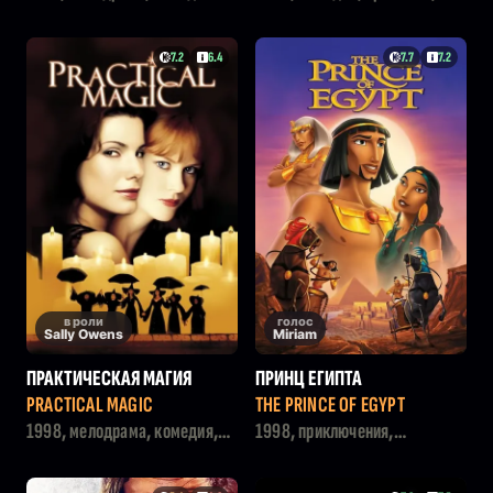
боевик
7.2
6.4
7.7
7.2
в роли
голос
Sally Owens
Miriam
ПРАКТИЧЕСКАЯ МАГИЯ
ПРИНЦ ЕГИПТА
PRACTICAL MAGIC
THE PRINCE OF EGYPT
1998, мелодрама, комедия,
1998, приключения,
фэнтези
мультфильм, драма,
семейный