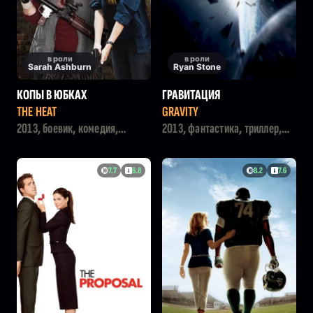
в роли
в роли
Sarah Ashburn
Ryan Stone
КОПЫ В ЮБКАХ
ГРАВИТАЦИЯ
THE HEAT
GRAVITY
2013, боевик, комедия,
2013, фантастика, триллер,
криминал
драма
7.7
6.8
8.2
7.6