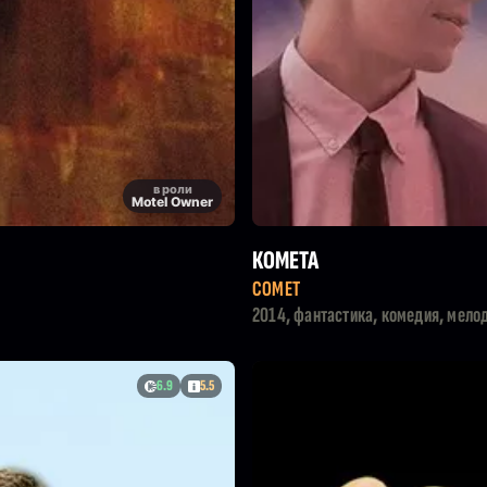
в роли
Motel Owner
КОМЕТА
COMET
2014, фантастика, комедия, мело
6.9
5.5