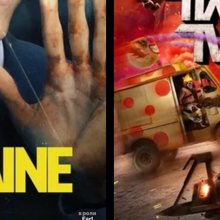
в роли
Earl