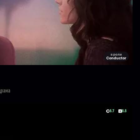
в роли
Conductor
драма
8.7
8.8