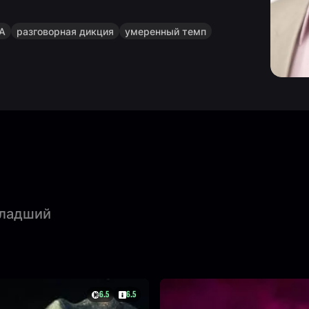
ША
разговорная дикция
умеренный темп
младший
6.5
6.5