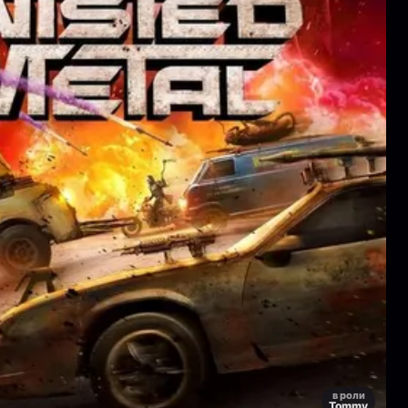
в роли
Tommy