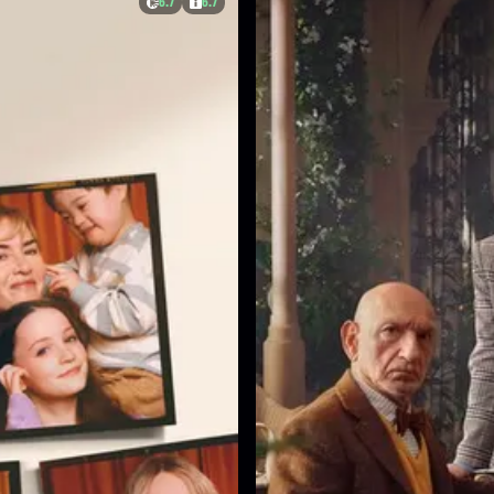
6.7
6.7