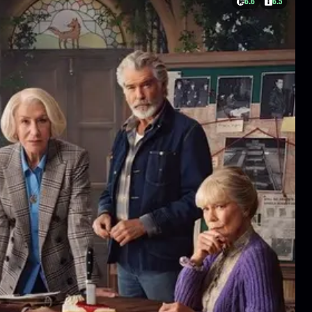
6.6
6.5