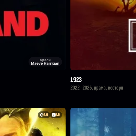
в роли
Maeve Harrigan
1923
2022–2025, драма, вестерн
6.0
5.9