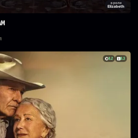
в роли
Elizabeth
АМ
л
8.2
8.3