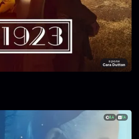
в роли
Cara Dutton
8.4
7.4