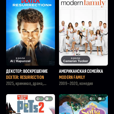
в роли
в роли
Al / Rapunzel
Cameron Tucker
ДЕКСТЕР: ВОСКРЕШЕНИЕ
АМЕРИКАНСКАЯ СЕМЕЙКА
DEXTER: RESURRECTION
MODERN FAMILY
2025, криминал, драма,
2009–2020, комедия
детектив
6.8
6.4
7.1
6.9