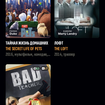
голос
в роли
Duke
Marty Landry
ТАЙНАЯ ЖИЗНЬ ДОМАШНИХ
ЛОФТ
ЖИВОТНЫХ
THE SECRET LIFE OF PETS
THE LOFT
2016, мультфильм, комедия,
2014, триллер
семейный, приключения
6.3
5.7