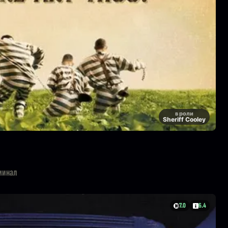
в роли
Sheriff Cooley
минал
7.0
6.4