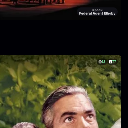
в роли
Federal Agent Ellerby
7.3
7.7