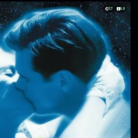
7.7
6.9