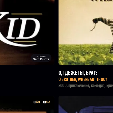
в роли
Sam Duritz
О, ГДЕ ЖЕ ТЫ, БРАТ?
O BROTHER, WHERE ART THOU?
2000, приключения, комедия, кри
5.0
4.2