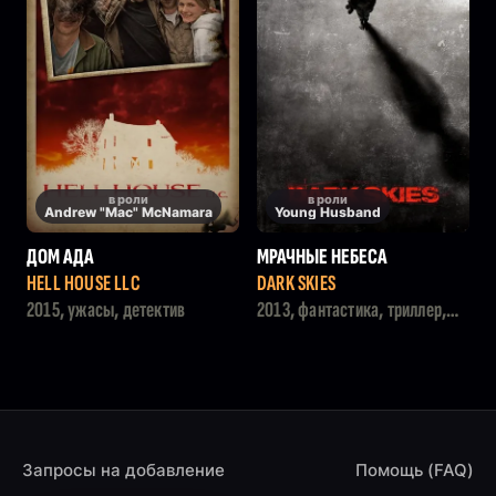
в роли
в роли
Andrew "Mac" McNamara
Young Husband
ДОМ АДА
МРАЧНЫЕ НЕБЕСА
HELL HOUSE LLC
DARK SKIES
2015, ужасы, детектив
2013, фантастика, триллер,
ужасы
Запросы на добавление
Помощь (FAQ)