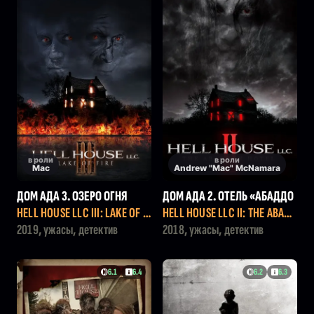
в роли
в роли
Mac
Andrew "Mac" McNamara
ДОМ АДА 3. ОЗЕРО ОГНЯ
ДОМ АДА 2. ОТЕЛЬ «АБАДДО
Н»
HELL HOUSE LLC III: LAKE OF FI
HELL HOUSE LLC II: THE ABADD
RE
ON HOTEL
2019, ужасы, детектив
2018, ужасы, детектив
6.1
6.4
6.2
6.3