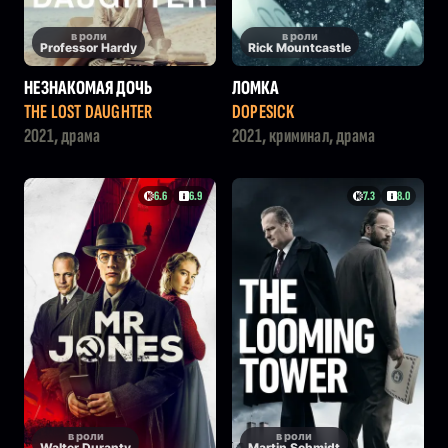
в роли
в роли
Professor Hardy
Rick Mountcastle
НЕЗНАКОМАЯ ДОЧЬ
ЛОМКА
THE LOST DAUGHTER
DOPESICK
2021, драма
2021, криминал, драма
6.6
6.9
7.3
8.0
в роли
в роли
Walter Duranty
Martin Schmidt