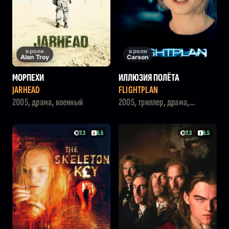
в роли
в роли
Alan Troy
Carson
МОРПЕХИ
ИЛЛЮЗИЯ ПОЛЁТА
JARHEAD
FLIGHTPLAN
2005, драма, военный
2005, триллер, драма,
детектив
7.3
6.5
7.3
6.5