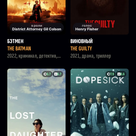
в роли
голос
District Attorney Gil Colson
Henry Fisher
БЭТМЕН
ВИНОВНЫЙ
THE BATMAN
THE GUILTY
2022, криминал, детектив,
2021, драма, триллер
триллер
6.7
6.7
7.9
8.6