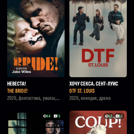
в роли
Jake Wiles
НЕВЕСТА!
ХОЧУ СЕКСА. СЕНТ-ЛУИС
THE BRIDE!
DTF ST. LOUIS
2026, фантастика, ужасы,
2026, комедия, драма
фэнтези
6.6
7.1
6.7
6.1