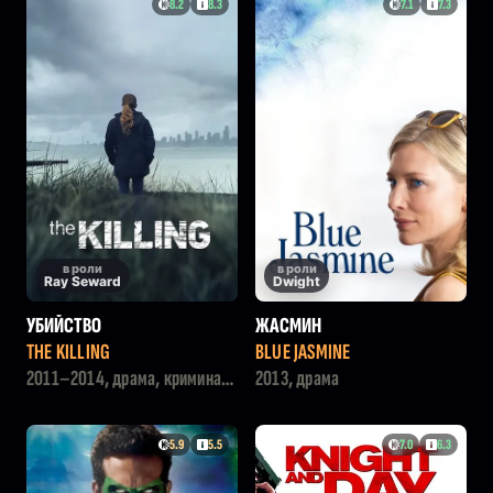
8.2
8.3
7.1
7.3
в роли
в роли
Ray Seward
Dwight
УБИЙСТВО
ЖАСМИН
THE KILLING
BLUE JASMINE
2011–2014, драма, криминал,
2013, драма
детектив
5.9
5.5
7.0
6.3