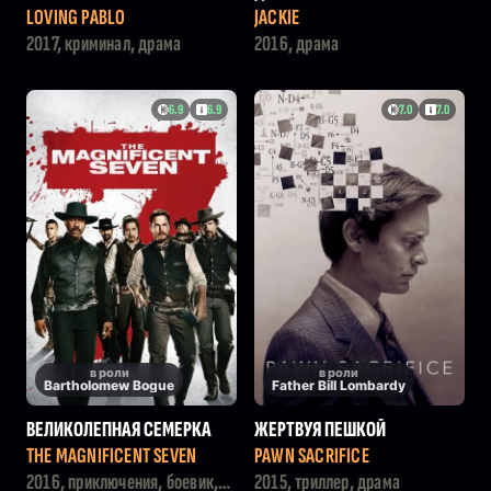
LOVING PABLO
JACKIE
2017, криминал, драма
2016, драма
6.9
6.9
7.0
7.0
в роли
в роли
Bartholomew Bogue
Father Bill Lombardy
ВЕЛИКОЛЕПНАЯ СЕМЕРКА
ЖЕРТВУЯ ПЕШКОЙ
THE MAGNIFICENT SEVEN
PAWN SACRIFICE
2016, приключения, боевик,
2015, триллер, драма