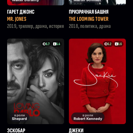
ГАРЕТ ДЖОНС
ПРИЗРАЧНАЯ БАШНЯ
MR. JONES
THE LOOMING TOWER
2019, триллер, драма, история
2018, политика, драма
6.7
6.4
6.2
6.6
в роли
в роли
Shepard
Robert Kennedy
ЭСКОБАР
ДЖЕКИ