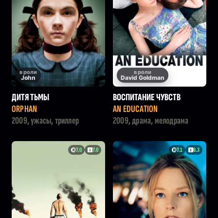
в роли
в роли
John
David Goldman
ДИТЯ ТЬМЫ
ВОСПИТАНИЕ ЧУВСТВ
ORPHAN
AN EDUCATION
2009, ужасы, триллер
2009, драма, мелодрама
7.0
7.0
7.1
6.3