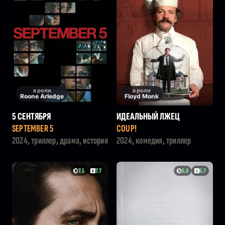
в роли
в роли
Roone Arledge
Floyd Monk
5 СЕНТЯБРЯ
ИДЕАЛЬНЫЙ ЛЖЕЦ
SEPTEMBER 5
COUP!
2024, триллер, драма, история
2024, комедия, триллер
7.5
7.7
6.8
6.7