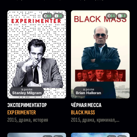
вестерн
6.6
6.6
6.6
6.8
в роли
в роли
Stanley Milgram
Brian Halloran
ЭКСПЕРИМЕНТАТОР
ЧЁРНАЯ МЕССА
EXPERIMENTER
BLACK MASS
2015, драма, история
2015, драма, криминал,
история