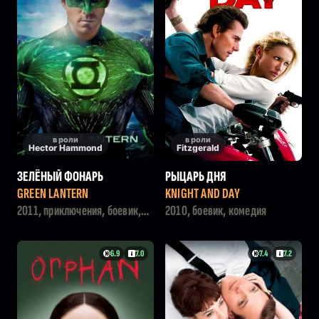
в роли
в роли
Hector Hammond
Fitzgerald
ЗЕЛЁНЫЙ ФОНАРЬ
РЫЦАРЬ ДНЯ
GREEN LANTERN
KNIGHT AND DAY
2011, приключения, боевик,
2010, боевик, комедия
фантастика
6.9
7.0
7.4
7.2