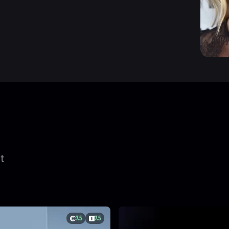
t
7.5
7.5