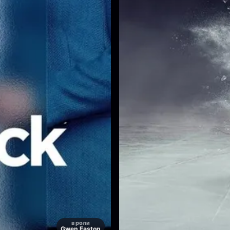
в роли
Gwen Easton