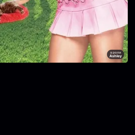
в роли
Ashley