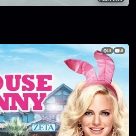
5.9
5.6