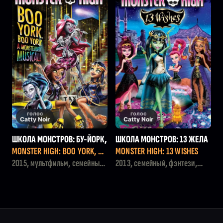
голос
голос
Catty Noir
Catty Noir
ШКОЛА МОНСТРОВ: БУ-ЙОРК,
ШКОЛА МОНСТРОВ: 13 ЖЕЛА
БУ-ЙОРК
НИЙ
MONSTER HIGH: BOO YORK, BO
MONSTER HIGH: 13 WISHES
O YORK
2015, мультфильм, семейный,
2013, семейный, фэнтези,
музыка
мультфильм