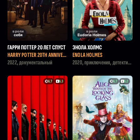
в роли
в роли
себя
Eudoria Holmes
ГАРРИ ПОТТЕР 20 ЛЕТ СПУСТ
ЭНОЛА ХОЛМС
Я: ВОЗВРАЩЕНИЕ В ХОГВАРТС
HARRY POTTER 20TH ANNIVER
ENOLA HOLMES
SARY: RETURN TO HOGWARTS
2022, документальный
2020, приключения, детектив,
криминал
6.7
6.3
6.7
6.2