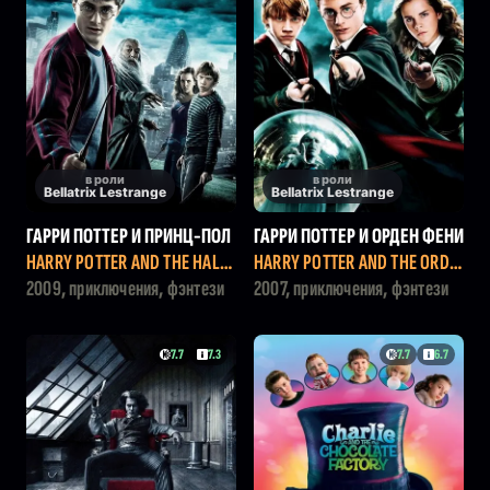
в роли
в роли
Bellatrix Lestrange
Bellatrix Lestrange
ГАРРИ ПОТТЕР И ПРИНЦ-ПОЛ
ГАРРИ ПОТТЕР И ОРДЕН ФЕНИ
УКРОВКА
КСА
HARRY POTTER AND THE HALF-
HARRY POTTER AND THE ORDE
BLOOD PRINCE
R OF THE PHOENIX
2009, приключения, фэнтези
2007, приключения, фэнтези
7.7
7.3
7.7
6.7