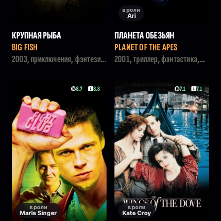
в роли
Ari
КРУПНАЯ РЫБА
ПЛАНЕТА ОБЕЗЬЯН
BIG FISH
PLANET OF THE APES
2003, приключения, фэнтези,
2001, триллер, фантастика,
драма
боевик, приключения
8.7
8.8
7.1
7.1
в роли
в роли
Marla Singer
Kate Croy