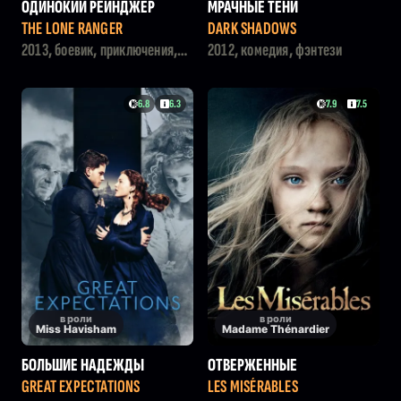
ОДИНОКИЙ РЕЙНДЖЕР
МРАЧНЫЕ ТЕНИ
THE LONE RANGER
DARK SHADOWS
2013, боевик, приключения,
2012, комедия, фэнтези
вестерн
6.8
6.3
7.9
7.5
в роли
в роли
Miss Havisham
Madame Thénardier
БОЛЬШИЕ НАДЕЖДЫ
ОТВЕРЖЕННЫЕ
GREAT EXPECTATIONS
LES MISÉRABLES