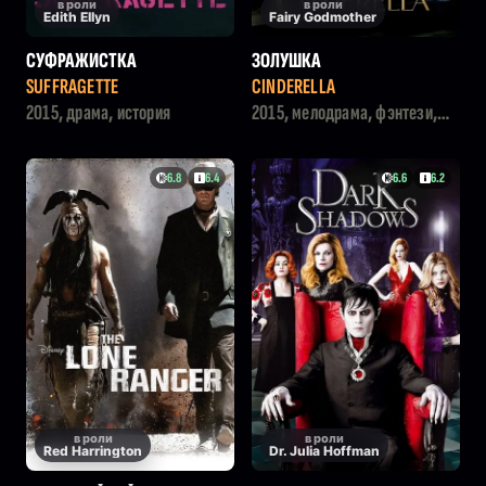
в роли
в роли
Edith Ellyn
Fairy Godmother
СУФРАЖИСТКА
ЗОЛУШКА
SUFFRAGETTE
CINDERELLA
2015, драма, история
2015, мелодрама, фэнтези,
семейный, драма
6.8
6.4
6.6
6.2
в роли
в роли
Red Harrington
Dr. Julia Hoffman