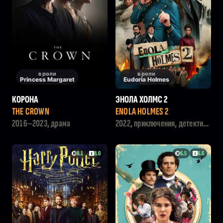
в роли
в роли
Princess Margaret
Eudoria Holmes
КОРОНА
ЭНОЛА ХОЛМС 2
THE CROWN
ENOLA HOLMES 2
2016–2023, драма
2022, приключения, детектив,
криминал
8.1
8.0
6.5
6.6