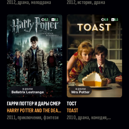
2012, драма, мелодрама
2012, история, драма
8.2
8.1
6.9
6.5
в роли
в роли
Bellatrix Lestrange
Mrs Potter
ГАРРИ ПОТТЕР И ДАРЫ СМЕР
ТОСТ
ТИ: ЧАСТЬ II
HARRY POTTER AND THE DEAT
TOAST
HLY HALLOWS: PART 2
2011, приключения, фэнтези
2010, драма, комедия,
история, семейный