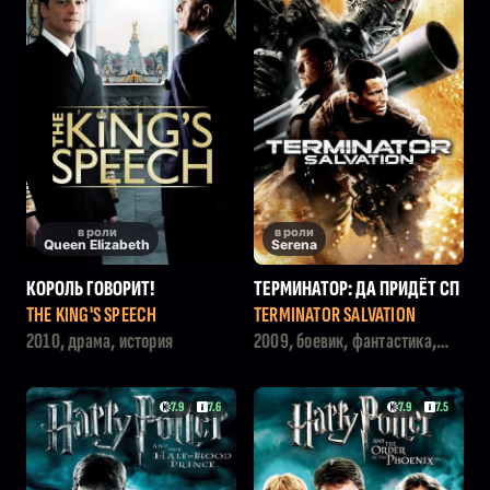
в роли
в роли
Queen Elizabeth
Serena
КОРОЛЬ ГОВОРИТ!
ТЕРМИНАТОР: ДА ПРИДЁТ СП
АСИТЕЛЬ
THE KING'S SPEECH
TERMINATOR SALVATION
2010, драма, история
2009, боевик, фантастика,
триллер
7.9
7.6
7.9
7.5