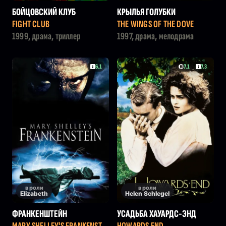
БОЙЦОВСКИЙ КЛУБ
КРЫЛЬЯ ГОЛУБКИ
FIGHT CLUB
THE WINGS OF THE DOVE
1999, драма, триллер
1997, драма, мелодрама
6.1
7.1
7.3
в роли
в роли
Elizabeth
Helen Schlegel
ФРАНКЕНШТЕЙН
УСАДЬБА ХАУАРДС-ЭНД