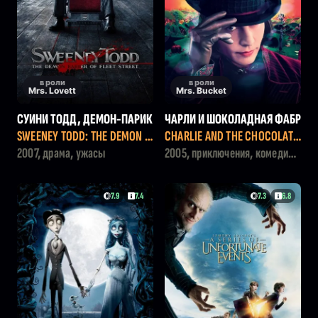
в роли
в роли
Mrs. Lovett
Mrs. Bucket
СУИНИ ТОДД, ДЕМОН-ПАРИК
ЧАРЛИ И ШОКОЛАДНАЯ ФАБР
МАХЕР С ФЛИТ-СТРИТ
ИКА
SWEENEY TODD: THE DEMON B
CHARLIE AND THE CHOCOLATE
ARBER OF FLEET STREET
FACTORY
2007, драма, ужасы
2005, приключения, комедия,
семейный, фэнтези
7.9
7.4
7.3
6.8