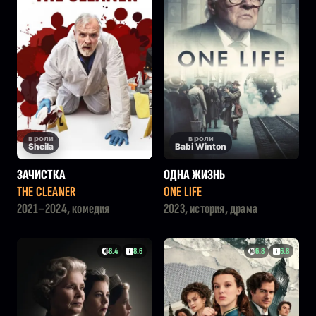
в роли
в роли
Sheila
Babi Winton
ЗАЧИСТКА
ОДНА ЖИЗНЬ
THE CLEANER
ONE LIFE
2021–2024, комедия
2023, история, драма
8.4
8.6
6.8
6.8