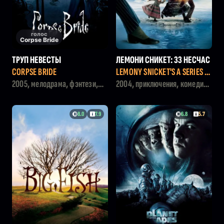
голос
Corpse Bride
ТРУП НЕВЕСТЫ
ЛЕМОНИ СНИКЕТ: 33 НЕСЧАС
ТЬЯ
CORPSE BRIDE
LEMONY SNICKET'S A SERIES O
F UNFORTUNATE EVENTS
2005, мелодрама, фэнтези,
2004, приключения, комедия,
мультфильм
семейный
8.0
7.9
6.8
5.7