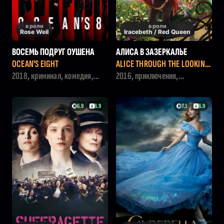
в роли
в роли
Rose Weil
Iracebeth / Red Queen
ВОСЕМЬ ПОДРУГ ОУШЕНА
АЛИСА В ЗАЗЕРКАЛЬЕ
OCEAN'S EIGHT
ALICE THROUGH THE LOOKING
GLASS
2018, криминал, комедия,
2016, приключения,
боевик
семейный, фэнтези
6.9
6.9
7.1
6.9