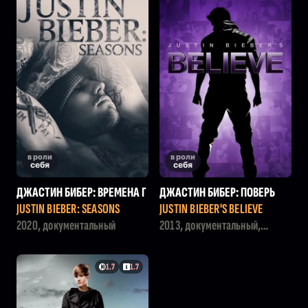
в роли
в роли
себя
себя
ДЖАСТИН БИБЕР: ВРЕМЕНА Г
ДЖАСТИН БИБЕР: ПОВЕРЬ
ОДА
JUSTIN BIEBER: SEASONS
JUSTIN BIEBER'S BELIEVE
2020, документальный
2013, документальный,
музыка
1.7
1.7