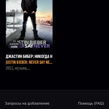
в роли
себя
ДЖАСТИН БИБЕР: НИКОГДА Н
Е ГОВОРИ НИКОГДА
JUSTIN BIEBER: NEVER SAY NEV
ER
2011, музыка,
документальный, семейный
Запросы на добавление
Помощь (FAQ)