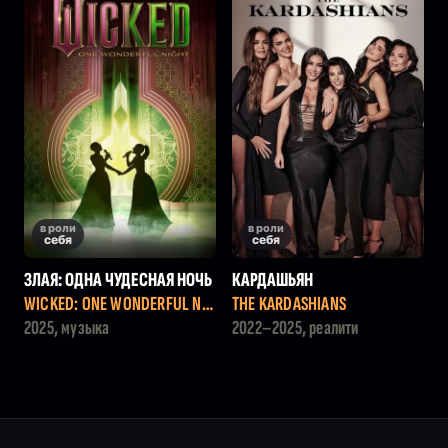
в роли
в роли
себя
себя
ЗЛАЯ: ОДНА ЧУДЕСНАЯ НОЧЬ
КАРДАШЬЯН
WICKED: ONE WONDERFUL NIG
THE KARDASHIANS
HT
2025, музыка
2022–2025, реалити