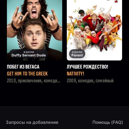
в роли
в роли
Duffy Servant Dude
Parent
ПОБЕГ ИЗ ВЕГАСА
ЛУЧШЕЕ РОЖДЕСТВО!
GET HIM TO THE GREEK
NATIVITY!
2010, приключения, комедия,
2009, комедия, семейный
музыка
Запросы на добавление
Помощь (FAQ)