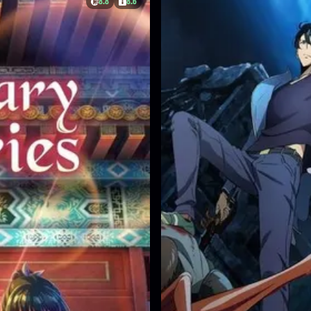
8.8
8.6