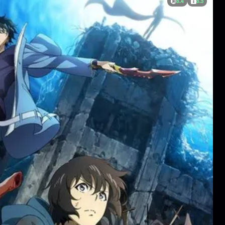
8.4
8.5