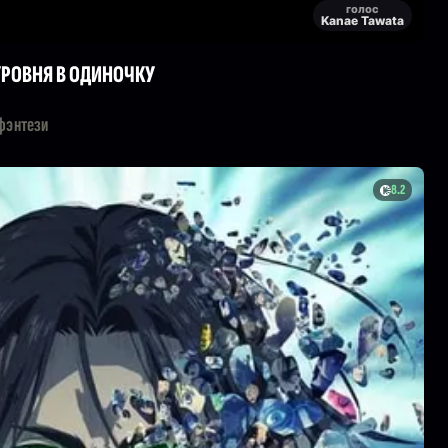
голос
Kanae Tawata
 УРОВНЯ В ОДИНОЧКУ
фэнтези
8.2