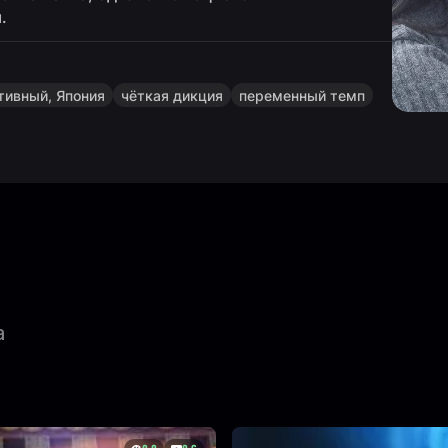
.
тивный, Япония
чёткая дикция
переменный темп
а