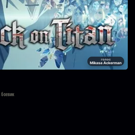
голос
Mikasa Ackerman
 боевик