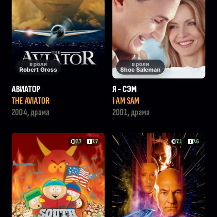
в роли
в роли
Robert Gross
Shoe Saleman
АВИАТОР
Я - СЭМ
THE AVIATOR
I AM SAM
2004, драма
2001, драма
7.7
7.7
7.1
7.6