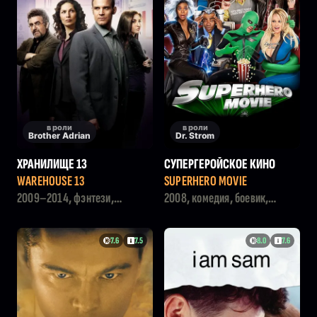
в роли
в роли
Brother Adrian
Dr. Strom
ХРАНИЛИЩЕ 13
СУПЕРГЕРОЙСКОЕ КИНО
WAREHOUSE 13
SUPERHERO MOVIE
2009–2014, фэнтези,
2008, комедия, боевик,
комедия, боевик, драма
фантастика
7.6
7.5
8.0
7.6