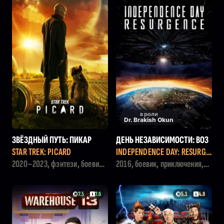
в роли
Dr. Brakish Okun
ЗВЁЗДНЫЙ ПУТЬ: ПИКАР
ДЕНЬ НЕЗАВИСИМОСТИ: ВОЗ
РОЖДЕНИЕ
STAR TREK: PICARD
INDEPENDENCE DAY: RESURGE
NCE
2020–2023, фэнтези, боевик,
2016, боевик, приключения,
драма
фантастика
7.5
7.6
5.1
4.8