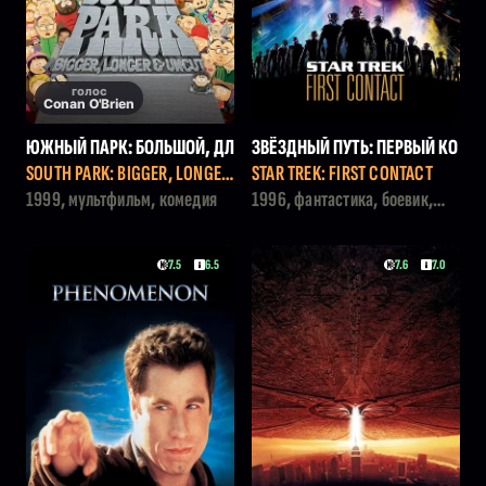
голос
Conan O'Brien
ЮЖНЫЙ ПАРК: БОЛЬШОЙ, ДЛ
ЗВЁЗДНЫЙ ПУТЬ: ПЕРВЫЙ КО
ИННЫЙ И НЕОБРЕЗАННЫЙ
НТАКТ
SOUTH PARK: BIGGER, LONGER
STAR TREK: FIRST CONTACT
& UNCUT
1999, мультфильм, комедия
1996, фантастика, боевик,
приключения, триллер
7.5
6.5
7.6
7.0