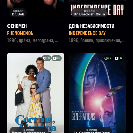
в роли
в роли
Dr. Bob
Dr. Brackish Okun
ФЕНОМЕН
ДЕНЬ НЕЗАВИСИМОСТИ
PHENOMENON
INDEPENDENCE DAY
1996, драма, мелодрама,
1996, боевик, приключения,
фэнтези
фантастика
7.8
6.6
6.7
6.6
в роли
в роли
Brent Witherspoon
Lt. Commander Data