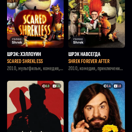
голос
голос
Shrek
Shrek
ШРЭК: ХЭЛЛОУИН
ШРЭК НАВСЕГДА
SCARED SHREKLESS
SHREK FOREVER AFTER
2010, мультфильм, комедия,
2010, комедия, приключения,
семейный, ужасы, фэнтези
фэнтези, мультфильм,
семейный
8.0
8.4
3.4
3.8