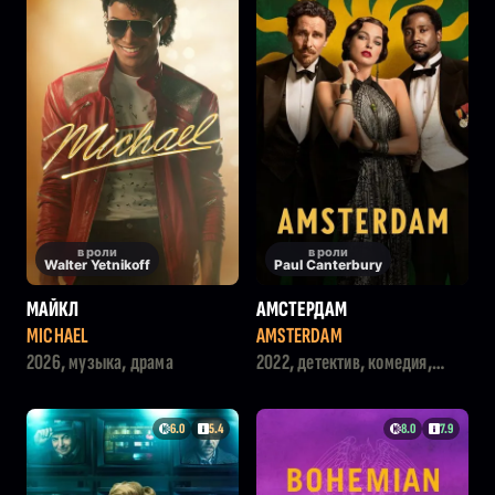
в роли
в роли
Walter Yetnikoff
Paul Canterbury
МАЙКЛ
АМСТЕРДАМ
MICHAEL
AMSTERDAM
2026, музыка, драма
2022, детектив, комедия,
драма
6.0
5.4
8.0
7.9