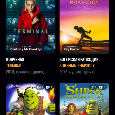
в роли
в роли
Clinton / Mr Franklyn
Ray Foster
КОНЧЕНАЯ
БОГЕМСКАЯ РАПСОДИЯ
TERMINAL
BOHEMIAN RHAPSODY
2018, криминал, драма,
2018, музыка, драма
триллер, боевик, комедия,
детектив
6.8
6.7
7.0
6.3