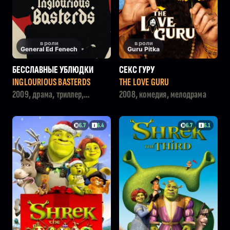
в роли
в роли
General Ed Fenech
Guru Pitka
БЕССЛАВНЫЕ УБЛЮДКИ
СЕКС ГУРУ
INGLOURIOUS BASTERDS
THE LOVE GURU
2009, драма, триллер,
2008, комедия, мелодрама
военный
6.7
6.4
6.7
6.1