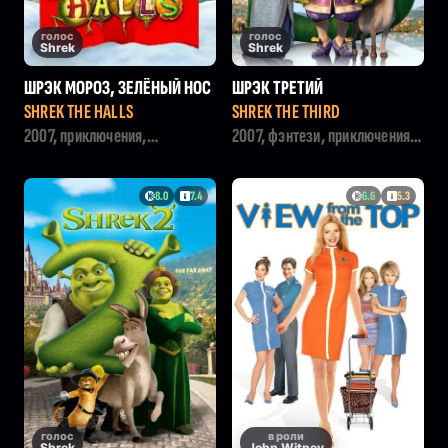
голос
голос
Shrek
Shrek
ШРЭК МОРОЗ, ЗЕЛЁНЫЙ НОС
ШРЭК ТРЕТИЙ
SHREK THE HALLS
SHREK THE THIRD
2007, приключения,
2007, фэнтези, приключения,
мультфильм, комедия,
мультфильм, комедия,
фэнтези, семейный
семейный
8.0
7.4
6.6
5.3
голос
в роли
Shrek
John Witney