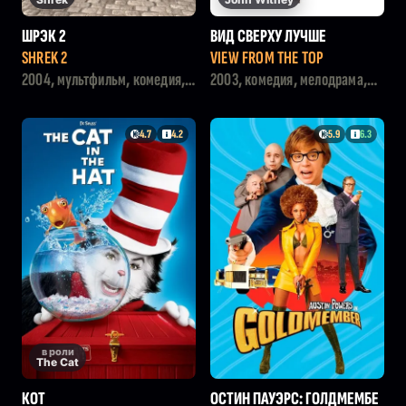
ШРЭК 2
ВИД СВЕРХУ ЛУЧШЕ
SHREK 2
VIEW FROM THE TOP
2004, мультфильм, комедия,
2003, комедия, мелодрама,
семейный, фэнтези,
драма
мелодрама
4.7
4.2
5.9
6.3
в роли
The Cat
КОТ
ОСТИН ПАУЭРС: ГОЛДМЕМБЕ