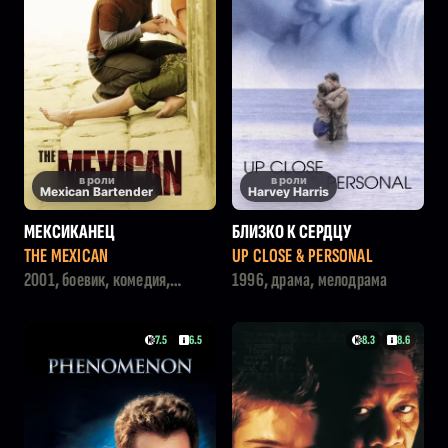
в роли
в роли
Mexican Bartender
Harvey Harris
МЕКСИКАНЕЦ
БЛИЗКО К СЕРДЦУ
THE MEXICAN
UP CLOSE & PERSONAL
2001, боевик, комедия,
1996, драма, мелодрама
криминал, мелодрама
7.5
6.5
8.3
8.6