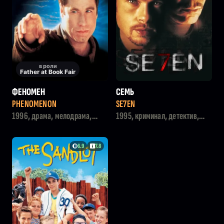
в роли
Father at Book Fair
ФЕНОМЕН
СЕМЬ
PHENOMENON
SE7EN
1996, драма, мелодрама,
1995, криминал, детектив,
фэнтези
триллер
6.9
7.8