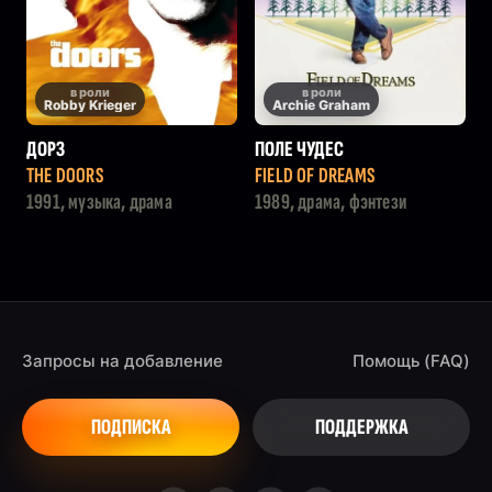
в роли
в роли
Robby Krieger
Archie Graham
ДОРЗ
ПОЛЕ ЧУДЕС
THE DOORS
FIELD OF DREAMS
1991, музыка, драма
1989, драма, фэнтези
Запросы на добавление
Помощь (FAQ)
ПОДПИСКА
ПОДДЕРЖКА