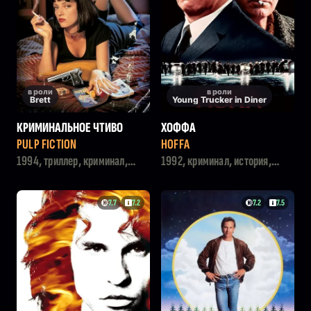
в роли
в роли
Brett
Young Trucker in Diner
КРИМИНАЛЬНОЕ ЧТИВО
ХОФФА
PULP FICTION
HOFFA
1994, триллер, криминал,
1992, криминал, история,
комедия
драма
7.7
7.2
7.2
7.5