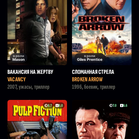
в роли
в роли
Mason
Giles Prentice
ВАКАНСИЯ НА ЖЕРТВУ
СЛОМАННАЯ СТРЕЛА
VACANCY
BROKEN ARROW
2007, ужасы, триллер
1996, боевик, триллер
8.7
8.8
7.0
6.6