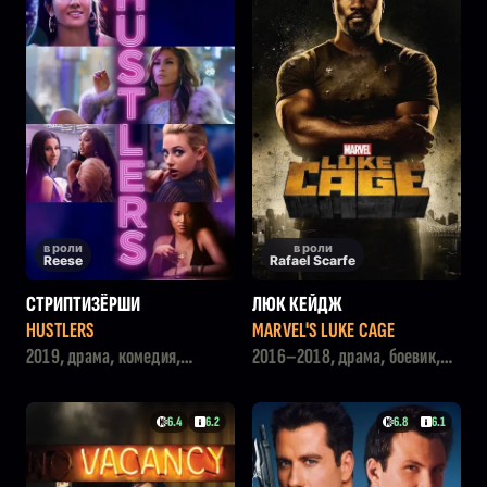
в роли
в роли
Reese
Rafael Scarfe
СТРИПТИЗЁРШИ
ЛЮК КЕЙДЖ
HUSTLERS
MARVEL'S LUKE CAGE
2019, драма, комедия,
2016–2018, драма, боевик,
криминал
криминал
6.4
6.2
6.8
6.1