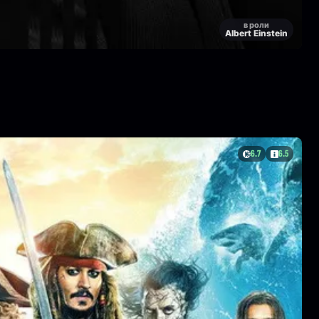
в роли
Albert Einstein
6.7
6.5