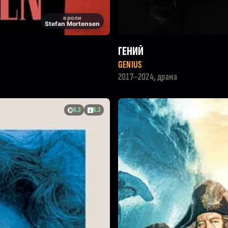
в роли
Stefan Mortensen
ГЕНИЙ
GENIUS
2017–2024, драма
6.3
6.3