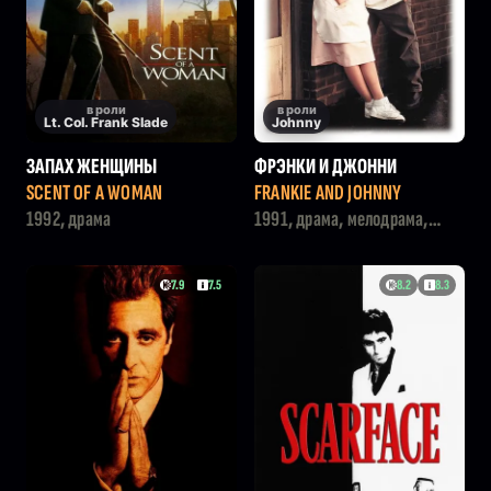
в роли
в роли
Lt. Col. Frank Slade
Johnny
ЗАПАХ ЖЕНЩИНЫ
ФРЭНКИ И ДЖОННИ
SCENT OF A WOMAN
FRANKIE AND JOHNNY
1992, драма
1991, драма, мелодрама,
комедия
7.9
7.5
8.2
8.3