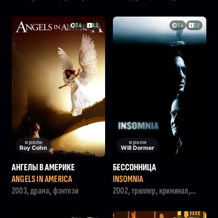
7.4
8.1
7.4
7.2
в роли
в роли
Roy Cohn
Will Dormer
АНГЕЛЫ В АМЕРИКЕ
БЕССОННИЦА
ANGELS IN AMERICA
INSOMNIA
2003, драма, фэнтези
2002, триллер, криминал,
драма