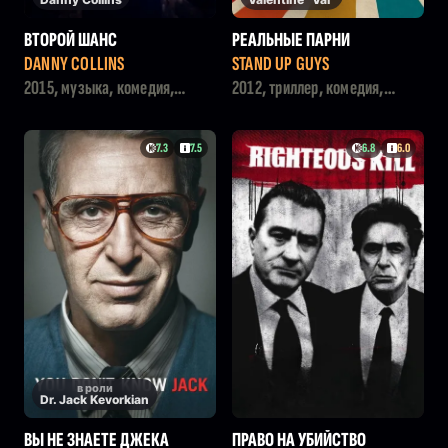
ВТОРОЙ ШАНС
РЕАЛЬНЫЕ ПАРНИ
DANNY COLLINS
STAND UP GUYS
2015, музыка, комедия,
2012, триллер, комедия,
драма
боевик, криминал
7.3
7.5
6.8
6.0
в роли
Dr. Jack Kevorkian
ВЫ НЕ ЗНАЕТЕ ДЖЕКА
ПРАВО НА УБИЙСТВО