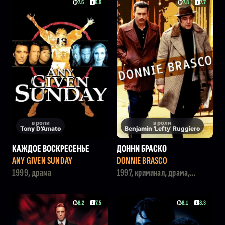
7.6
6.9
7.8
7.7
в роли
в роли
Tony D'Amato
Benjamin 'Lefty' Ruggiero
КАЖДОЕ ВОСКРЕСЕНЬЕ
ДОННИ БРАСКО
ANY GIVEN SUNDAY
DONNIE BRASCO
1999, драма
1997, криминал, драма,
триллер
8.2
7.5
8.1
8.3