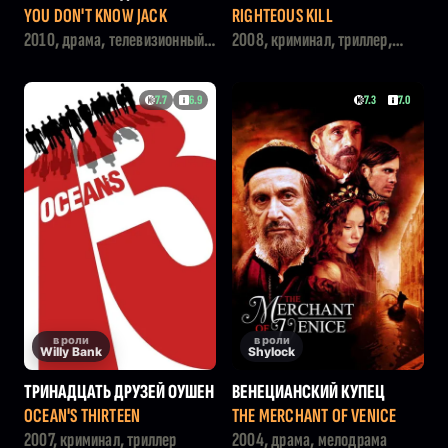
YOU DON'T KNOW JACK
RIGHTEOUS KILL
2010, драма, телевизионный
2008, криминал, триллер,
фильм, история
детектив, драма
7.7
6.9
7.3
7.0
в роли
в роли
Willy Bank
Shylock
ТРИНАДЦАТЬ ДРУЗЕЙ ОУШЕН
ВЕНЕЦИАНСКИЙ КУПЕЦ
А
OCEAN'S THIRTEEN
THE MERCHANT OF VENICE
2007, криминал, триллер
2004, драма, мелодрама