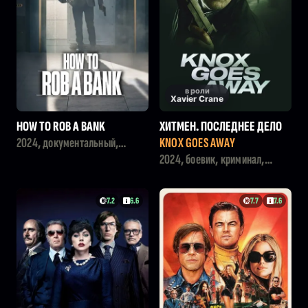
в роли
Xavier Crane
HOW TO ROB A BANK
ХИТМЕН. ПОСЛЕДНЕЕ ДЕЛО
2024, документальный,
KNOX GOES AWAY
криминал
2024, боевик, криминал,
триллер
7.2
6.6
7.7
7.6