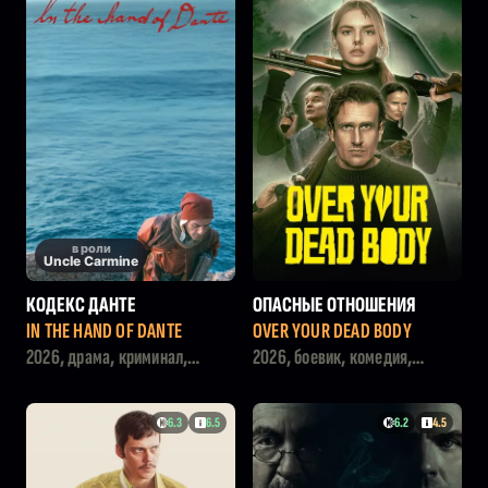
в роли
Uncle Carmine
КОДЕКС ДАНТЕ
ОПАСНЫЕ ОТНОШЕНИЯ
IN THE HAND OF DANTE
OVER YOUR DEAD BODY
2026, драма, криминал,
2026, боевик, комедия,
триллер
триллер
6.3
6.5
6.2
4.5