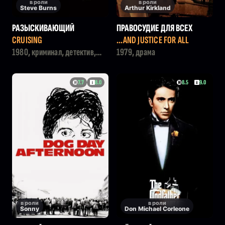
в роли
в роли
Steve Burns
Arthur Kirkland
РАЗЫСКИВАЮЩИЙ
ПРАВОСУДИЕ ДЛЯ ВСЕХ
CRUISING
...AND JUSTICE FOR ALL
1980, криминал, детектив,
1979, драма
триллер
7.7
8.0
8.5
9.0
в роли
в роли
Sonny
Don Michael Corleone