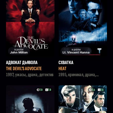
в роли
в роли
John Milton
Lt. Vincent Hanna
АДВОКАТ ДЬЯВОЛА
СХВАТКА
THE DEVIL'S ADVOCATE
HEAT
1997, ужасы, драма, детектив
1995, криминал, драма,
боевик
7.9
7.9
7.4
7.6