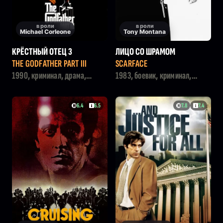
в роли
в роли
Michael Corleone
Tony Montana
КРЁСТНЫЙ ОТЕЦ 3
ЛИЦО СО ШРАМОМ
THE GODFATHER PART III
SCARFACE
1990, криминал, драма,
1983, боевик, криминал,
триллер
драма
6.4
6.5
7.8
7.4