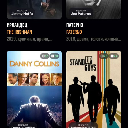
в роли
в роли
Jimmy Hoffa
Joe Paterno
ИРЛАНДЕЦ
ПАТЕРНО
THE IRISHMAN
PATERNO
2019, криминал, драма,
2018, драма, телевизионный
история
фильм
7.2
7.0
6.8
6.4
в роли
в роли
Danny Collins
Valentine "Val"