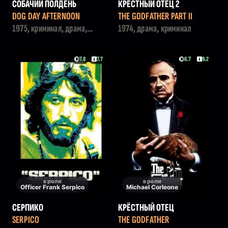
СОБАЧИЙ ПОЛДЕНЬ
КРЁСТНЫЙ ОТЕЦ 2
DOG DAY AFTERNOON
THE GODFATHER PART II
1975, криминал, драма,
1974, драма, криминал
триллер
7.8
7.7
8.7
9.2
в роли
в роли
Officer Frank Serpico
Michael Corleone
СЕРПИКО
КРЁСТНЫЙ ОТЕЦ
SERPICO
THE GODFATHER