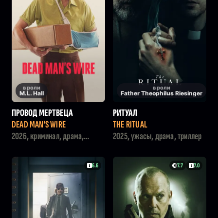
в роли
в роли
M.L. Hall
Father Theophilus Riesinger
ПРОВОД МЕРТВЕЦА
РИТУАЛ
DEAD MAN'S WIRE
THE RITUAL
2026, криминал, драма,
2025, ужасы, драма, триллер
триллер
6.6
7.7
7.0