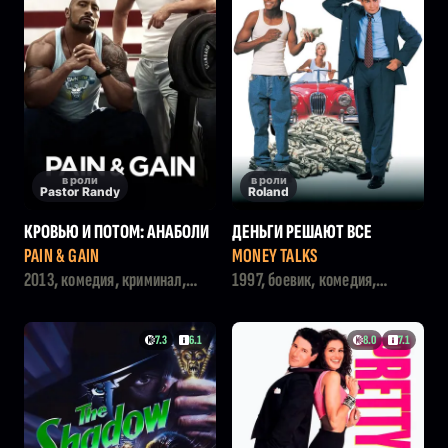
в роли
в роли
Pastor Randy
Roland
КРОВЬЮ И ПОТОМ: АНАБОЛИ
ДЕНЬГИ РЕШАЮТ ВСЕ
КИ
PAIN & GAIN
MONEY TALKS
2013, комедия, криминал,
1997, боевик, комедия,
боевик
криминал, триллер
7.3
6.1
8.0
7.1