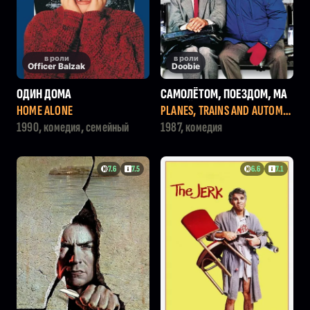
в роли
в роли
Officer Balzak
Doobie
ОДИН ДОМА
САМОЛЁТОМ, ПОЕЗДОМ, МА
ШИНОЙ
HOME ALONE
PLANES, TRAINS AND AUTOMO
BILES
1990, комедия, семейный
1987, комедия
7.6
7.5
6.6
7.1