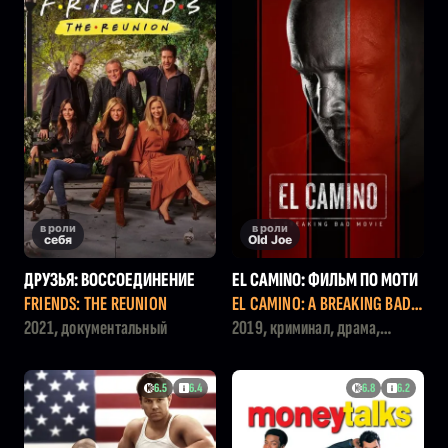
в роли
в роли
себя
Old Joe
ДРУЗЬЯ: ВОССОЕДИНЕНИЕ
EL CAMINO: ФИЛЬМ ПО МОТИ
ВАМ СЕРИАЛА ВО ВСЕ ТЯЖКИ
FRIENDS: THE REUNION
EL CAMINO: A BREAKING BAD
Е
MOVIE
2021, документальный
2019, криминал, драма,
триллер
6.5
6.4
6.8
6.2