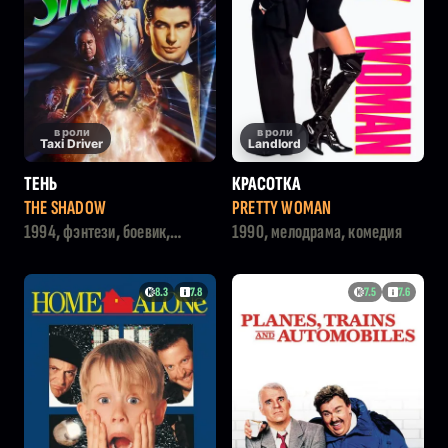
в роли
в роли
Taxi Driver
Landlord
ТЕНЬ
КРАСОТКА
THE SHADOW
PRETTY WOMAN
1994, фэнтези, боевик,
1990, мелодрама, комедия
криминал
8.3
7.8
7.5
7.6