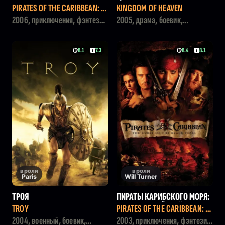
СУНДУК МЕРТВЕЦА
PIRATES OF THE CARIBBEAN: D
KINGDOM OF HEAVEN
EAD MAN'S CHEST
2006, приключения, фэнтези,
2005, драма, боевик,
боевик
приключения, история,
военный
8.1
7.3
8.4
8.1
в роли
в роли
Paris
Will Turner
ТРОЯ
ПИРАТЫ КАРИБСКОГО МОРЯ:
ПРОКЛЯТИЕ ЧЁРНОЙ ЖЕМЧУ
TROY
PIRATES OF THE CARIBBEAN: T
ЖИНЫ
HE CURSE OF THE BLACK PEAR
2004, военный, боевик,
2003, приключения, фэнтези,