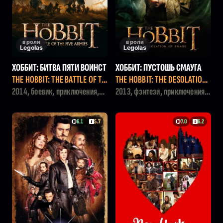
в роли
в роли
Legolas
Legolas
ХОББИТ: БИТВА ПЯТИ ВОИНСТ
ХОББИТ: ПУСТОШЬ СМАУГА
В
THE HOBBIT: THE BATTLE OF TH
THE HOBBIT: THE DESOLATION
E FIVE ARMIES
OF SMAUG
2014, боевик, приключения,
2013, фэнтези, приключения,
фэнтези
боевик
6.1
5.7
7.0
6.2