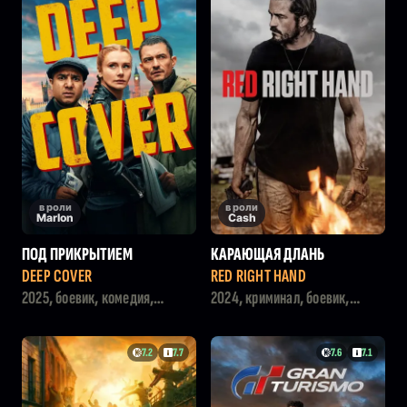
в роли
в роли
Marlon
Cash
ПОД ПРИКРЫТИЕМ
КАРАЮЩАЯ ДЛАНЬ
DEEP COVER
RED RIGHT HAND
2025, боевик, комедия,
2024, криминал, боевик,
криминал
триллер
7.2
7.7
7.6
7.1