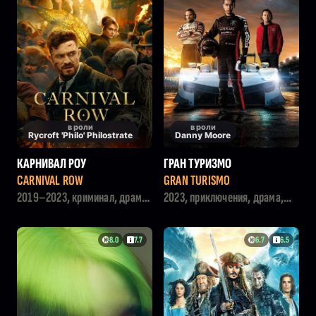
в роли
в роли
Rycroft 'Philo' Philostrate
Danny Moore
КАРНИВАЛ РОУ
ГРАН ТУРИЗМО
CARNIVAL ROW
GRAN TURISMO
2019–2023, криминал, драма,
2023, приключения, драма,
фэнтези
боевик
8.0
7.7
6.7
6.5