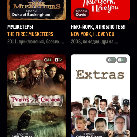
в роли
в роли
Duke of Buckingham
David
МУШКEТЁРЫ
НЬЮ-ЙОРК, Я ЛЮБЛЮ ТЕБЯ
THE THREE MUSKETEERS
NEW YORK, I LOVE YOU
2011, приключения, боевик,
2008, комедия, драма,
триллер
мелодрама
8.1
7.2
7.7
8.3
в роли
в роли
Will Turner
Orlando Bloom