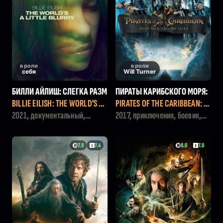
в роли
в роли
себя
Will Turner
БИЛЛИ АЙЛИШ: СЛЕГКА РАЗМ
ПИРАТЫ КАРИБСКОГО МОРЯ:
ЫТЫЙ МИР
МЕРТВЕЦЫ НЕ РАССКАЗЫВА
BILLIE EILISH: THE WORLD'S A
PIRATES OF THE CARIBBEAN: D
ЮТ СКАЗКИ
LITTLE BLURRY
EAD MEN TELL NO TALES
2021, документальный,
2017, приключения, боевик,
музыка
фэнтези
7.9
7.4
8.0
7.8