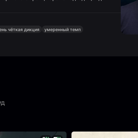
ень чёткая дикция
умеренный темп
уд