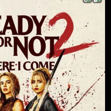
6.5
6.9