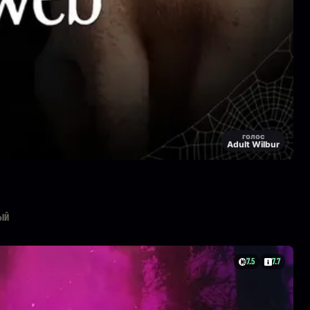
голос
Adult Wilbur
ый
7.5
7.7