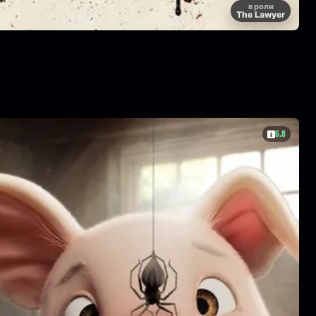
в роли
The Lawyer
6.8