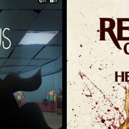
7.1
7.3