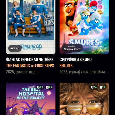
голос
актёр
Mama Poot
ФАНТАСТИЧЕСКАЯ ЧЕТВЁРК
СМУРФИКИ В КИНО
А: ПЕРВЫЕ ШАГИ
THE FANTASTIC 4: FIRST STEPS
SMURFS
2025, фантастика,
2025, мультфильм, семейный,
приключения, боевик
фэнтези
6.7
6.5
7.4
7.7