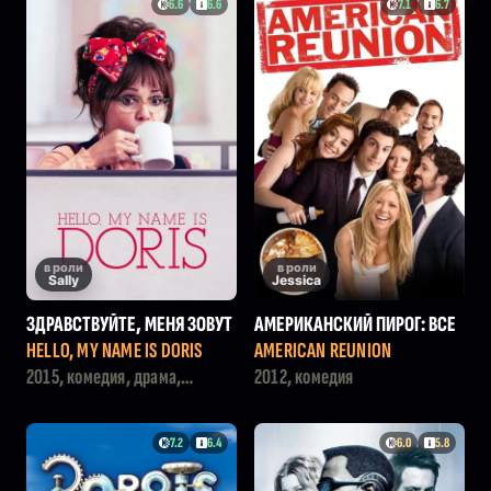
6.6
6.6
7.1
6.7
в роли
в роли
Sally
Jessica
ЗДРАВСТВУЙТЕ, МЕНЯ ЗОВУТ
АМЕРИКАНСКИЙ ПИРОГ: ВСЕ
ДОРИС
В СБОРЕ
HELLO, MY NAME IS DORIS
AMERICAN REUNION
2015, комедия, драма,
2012, комедия
мелодрама
7.2
6.4
6.0
5.8