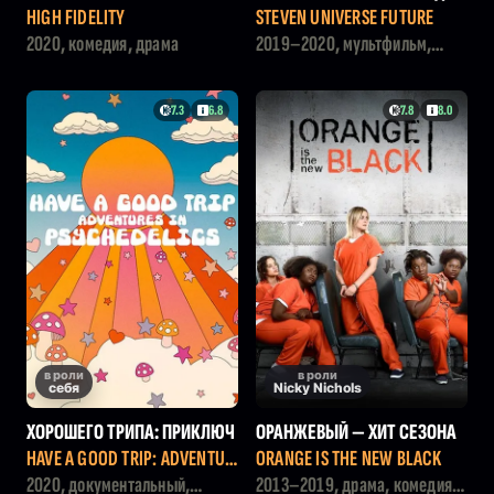
ЩЕЕ
HIGH FIDELITY
STEVEN UNIVERSE FUTURE
2020, комедия, драма
2019–2020, мультфильм,
боевик, комедия, фэнтези,
семейный
7.3
6.8
7.8
8.0
в роли
в роли
себя
Nicky Nichols
ХОРОШЕГО ТРИПА: ПРИКЛЮЧ
ОРАНЖЕВЫЙ — ХИТ СЕЗОНА
ЕНИЯ ПОД ПСИХОДЕЛИКАМИ
HAVE A GOOD TRIP: ADVENTUR
ORANGE IS THE NEW BLACK
ES IN PSYCHEDELICS
2020, документальный,
2013–2019, драма, комедия,