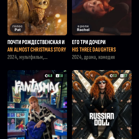
голос
в роли
Pat
Rachel
ПОЧТИ РОЖДЕСТВЕНСКАЯ И
ЕГО ТРИ ДОЧЕРИ
СТОРИЯ
AN ALMOST CHRISTMAS STORY
HIS THREE DAUGHTERS
2024, мультфильм,
2024, драма, комедия
приключения, фэнтези,
семейный
6.8
7.0
7.3
7.7