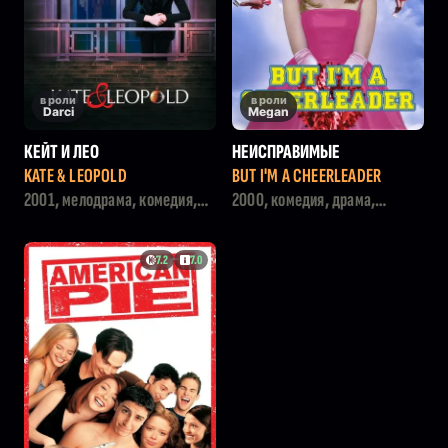
в роли
в роли
Darci
Megan
КЕЙТ И ЛЕО
НЕИСПРАВИМЫЕ
KATE & LEOPOLD
BUT I'M A CHEERLEADER
2001, мелодрама, комедия,
2000, комедия, драма,
фэнтези
мелодрама
7.2
7.0