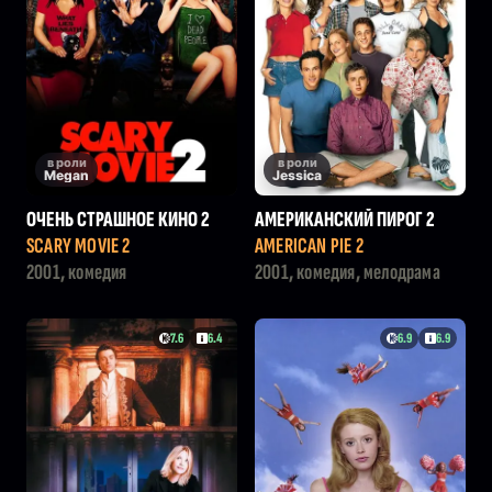
в роли
в роли
Megan
Jessica
ОЧЕНЬ СТРАШНОЕ КИНО 2
АМЕРИКАНСКИЙ ПИРОГ 2
SCARY MOVIE 2
AMERICAN PIE 2
2001, комедия
2001, комедия, мелодрама
7.6
6.4
6.9
6.9