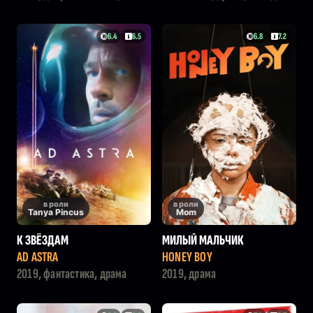
комедия
криминал
6.4
6.5
6.8
7.2
в роли
в роли
Tanya Pincus
Mom
К ЗВЁЗДАМ
МИЛЫЙ МАЛЬЧИК
AD ASTRA
HONEY BOY
2019, фантастика, драма
2019, драма