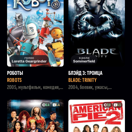
голос
в роли
Loretta Geargrinder
Sommerfield
РОБОТЫ
БЛЭЙД 3: ТРОИЦА
ROBOTS
BLADE: TRINITY
2005, мультфильм, комедия,
2004, боевик, ужасы,
семейный, фантастика
фантастика
6.4
5.4
7.0
6.5