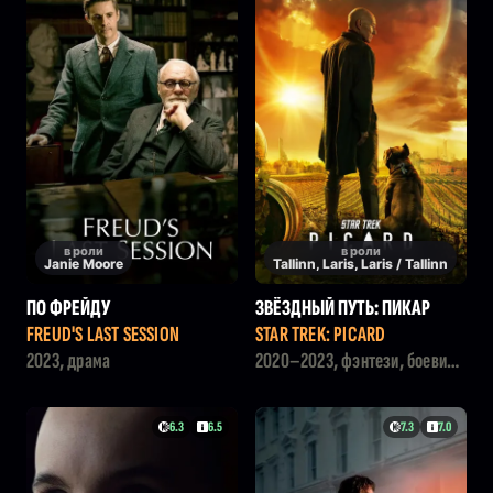
в роли
в роли
Janie Moore
Tallinn, Laris, Laris / Tallinn
ПО ФРЕЙДУ
ЗВЁЗДНЫЙ ПУТЬ: ПИКАР
FREUD'S LAST SESSION
STAR TREK: PICARD
2023, драма
2020–2023, фэнтези, боевик,
драма
6.3
6.5
7.3
7.0