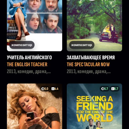
композитор
композитор
УЧИТЕЛЬ АНГЛИЙСКОГО
ЗАХВАТЫВАЮЩЕЕ ВРЕМЯ
THE ENGLISH TEACHER
THE SPECTACULAR NOW
2013, комедия, драма,
2013, комедия, драма,
мелодрама
мелодрама
6.0
4.4
6.7
6.7