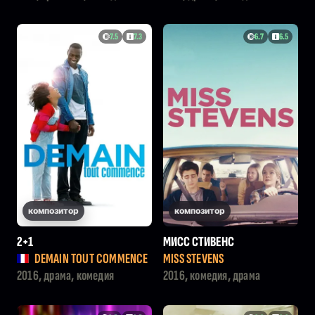
7.5
7.3
6.7
6.5
композитор
композитор
2+1
МИСС СТИВЕНС
DEMAIN TOUT COMMENCE
MISS STEVENS
2016, драма, комедия
2016, комедия, драма