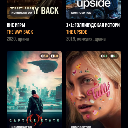
композитор
композитор
ВНЕ ИГРЫ
1+1: ГОЛЛИВУДСКАЯ ИСТОРИ
Я
THE WAY BACK
THE UPSIDE
2020, драма
2019, комедия, драма
5.8
6.0
7.1
6.9
композитор
композитор