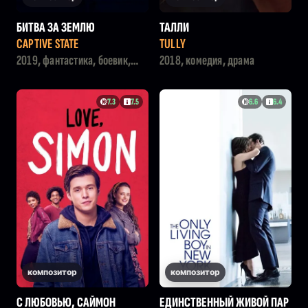
БИТВА ЗА ЗЕМЛЮ
ТАЛЛИ
CAPTIVE STATE
TULLY
2019, фантастика, боевик,
2018, комедия, драма
триллер
7.3
7.5
6.6
6.4
композитор
композитор
С ЛЮБОВЬЮ, САЙМОН
ЕДИНСТВЕННЫЙ ЖИВОЙ ПАР