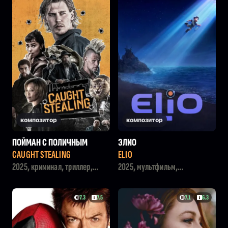
композитор
композитор
ПОЙМАН С ПОЛИЧНЫМ
ЭЛИО
CAUGHT STEALING
ELIO
2025, криминал, триллер,
2025, мультфильм,
комедия
приключения, фантастика,
семейный
7.3
7.5
7.1
6.3