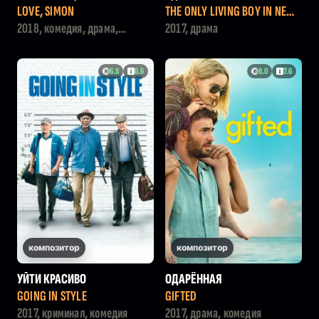
ЕНЬ В НЬЮ-ЙОРКЕ
LOVE, SIMON
THE ONLY LIVING BOY IN NEW
YORK
2018, комедия, драма,
2017, драма
мелодрама
6.8
6.6
8.0
7.6
композитор
композитор
УЙТИ КРАСИВО
ОДАРЁННАЯ
GOING IN STYLE
GIFTED
2017, криминал, комедия
2017, драма, комедия