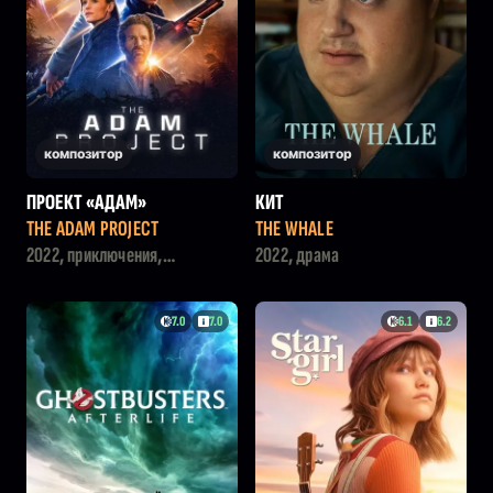
композитор
композитор
ПРОЕКТ «АДАМ»
КИТ
THE ADAM PROJECT
THE WHALE
2022, приключения,
2022, драма
фантастика, комедия
7.0
7.0
6.1
6.2