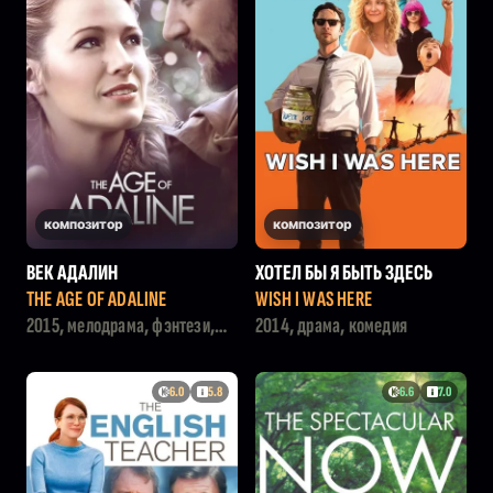
композитор
композитор
ВЕК АДАЛИН
ХОТЕЛ БЫ Я БЫТЬ ЗДЕСЬ
THE AGE OF ADALINE
WISH I WAS HERE
2015, мелодрама, фэнтези,
2014, драма, комедия
драма
6.0
5.8
6.6
7.0