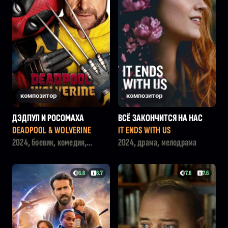
композитор
композитор
ДЭДПУЛ И РОСОМАХА
ВСЁ ЗАКОНЧИТСЯ НА НАС
DEADPOOL & WOLVERINE
IT ENDS WITH US
2024, боевик, комедия,
2024, драма, мелодрама
фантастика
6.6
6.7
7.6
7.6