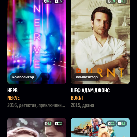
6.5
6.5
6.9
6.6
композитор
композитор
НЕРВ
ШЕФ АДАМ ДЖОНС
NERVE
BURNT
2016, детектив, приключения,
2015, драма
криминал
7.9
7.2
7.1
6.6