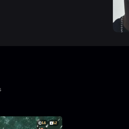
s
5.6
5.2