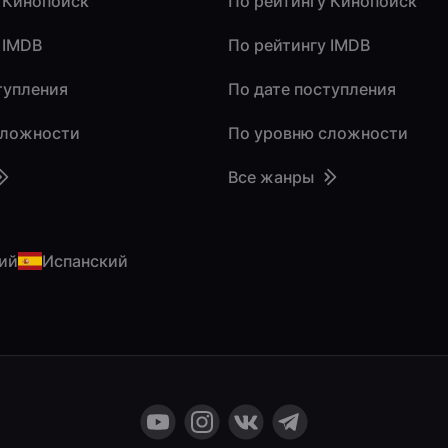
 Кинопоиск
По рейтингу Кинопоиск
 IMDB
По рейтингу IMDB
тупления
По дате поступления
сложности
По уровню сложности
Все жанры
ий
Испанский