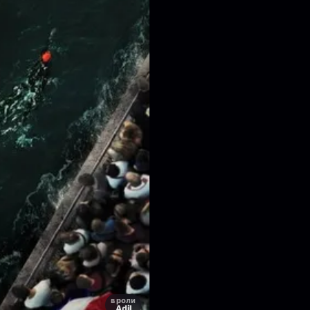
в роли
Adil