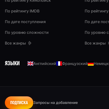
По рейтингу Кинопоиск
По рейтингу
По рейтингу IMDB
По рейтингу
По дате поступления
По дате пос
По уровню сложности
По уровню 
Все жанры
Все жанры
ЯЗЫКИ
Английский
Французский
Немецк
ПОДПИСКА
Запросы на добавление