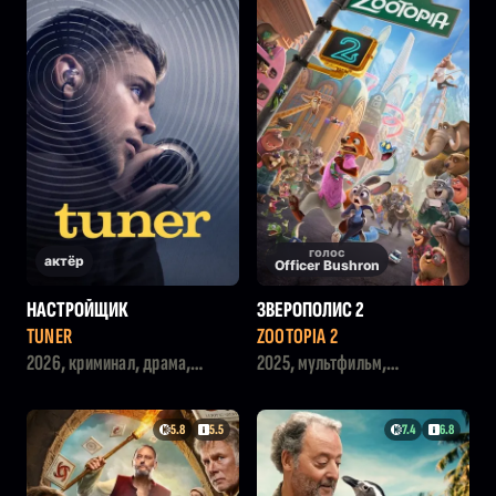
голос
актёр
Officer Bushron
НАСТРОЙЩИК
ЗВЕРОПОЛИС 2
TUNER
ZOOTOPIA 2
2026, криминал, драма,
2025, мультфильм,
триллер
приключения, комедия,
детектив, семейный
5.8
5.5
7.4
6.8