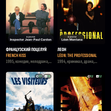
в роли
в роли
Inspector Jean-Paul Cardon
Léon Montana
ФРАНЦУЗСКИЙ ПОЦЕЛУЙ
ЛЕОН
FRENCH KISS
LÉON: THE PROFESSIONAL
1995, комедия, мелодрама,
1994, криминал, драма,
драма
боевик
7.7
7.0
7.2
7.2