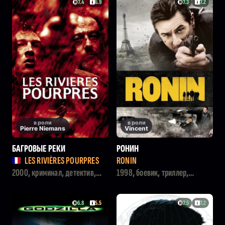
7.4
6.9
7.3
7.2
в роли
в роли
Pierre Niemans
Vincent
БАГРОВЫЕ РЕКИ
РОНИН
LES RIVIÈRES POURPRES
RONIN
2000, криминал, детектив,
1998, боевик, триллер,
триллер
криминал
6.8
5.5
7.5
7.2