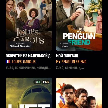
в роли
в роли
Gilbert Vassier
Joao
ОБОРОТНИ ИЗ МАЛЕНЬКОЙ Д
МОЙ ПИНГВИН
ЕРЕВУШКИ
LOUPS-GAROUS
MY PENGUIN FRIEND
2024, приключения, комедия,
2024, семейный,
фэнтези, боевик, семейный
приключения, драма
6.1
5.6