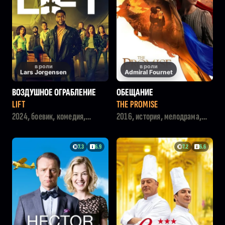
в роли
в роли
Lars Jorgensen
Admiral Fournet
ВОЗДУШНОЕ ОГРАБЛЕНИЕ
ОБЕЩАНИЕ
LIFT
THE PROMISE
2024, боевик, комедия,
2016, история, мелодрама,
криминал
драма
7.3
6.9
7.2
6.6