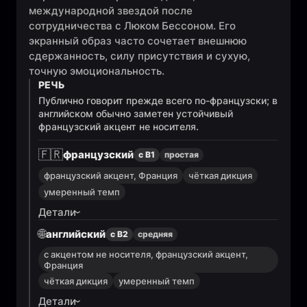
международной звездой после
сотрудничества с Люком Бессоном. Его
экранный образ часто сочетает внешнюю
сдержанность, силу присутствия и сухую,
точную эмоциональность.
РЕЧЬ
Публично говорит прежде всего по-французски; в
английском обычно заметен устойчивый
французский акцент не носителя.
🇫🇷
французский
с B1
простая
французский акцент, Франция
чёткая дикция
умеренный темп
Детали
🌐
английский
с B2
средняя
с акцентом не носителя, французский акцент,
Франция
чёткая дикция
умеренный темп
Детали