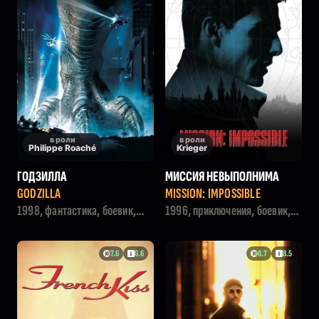
в роли
в роли
Philippe Roaché
Krieger
ГОДЗИЛЛА
МИССИЯ НЕВЫПОЛНИМА
GODZILLA
MISSION: IMPOSSIBLE
1998, фантастика, боевик,
1996, приключения, боевик,
триллер
триллер
7.6
6.6
8.7
8.5