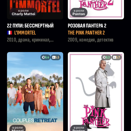
в роли
в роли
Charly Matteï
Ponton
22 ПУЛИ: БЕССМЕРТНЫЙ
РОЗОВАЯ ПАНТЕРА 2
L'IMMORTEL
THE PINK PANTHER 2
2010, драма, криминал,
2009, комедия, детектив
триллер
6.4
5.5
6.3
5.7
в роли
в роли
Marcel
Ponton