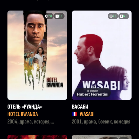
криминал
7.8
8.1
7.8
6.6
в роли
Hubert Fiorentini
ОТЕЛЬ «РУАНДА»
ВАСАБИ
HOTEL RWANDA
WASABI
2004, драма, история,
2001, драма, боевик, комедия
военный