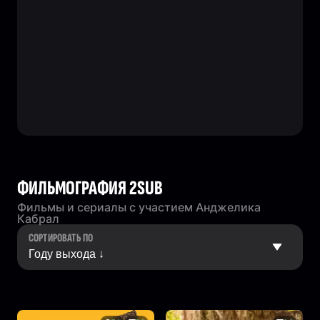
ФИЛЬМОГРАФИЯ 2SUB
Фильмы и сериалы с участием Анджелика
Кабрал
СОРТИРОВАТЬ ПО